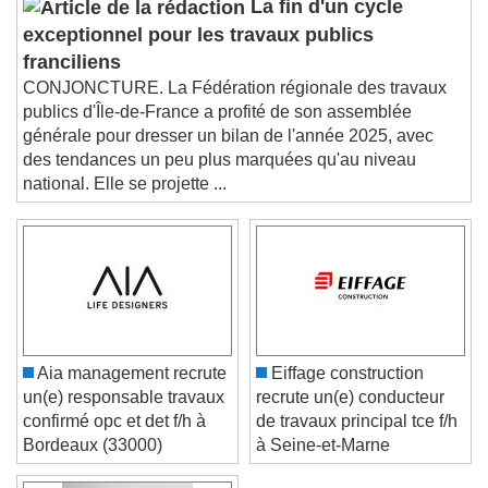
La fin d'un cycle
Picture-in-Picture
Fullscreen
exceptionnel pour les travaux publics
This is a modal window.
franciliens
Beginning of dialog window. Escape will cancel
CONJONCTURE. La Fédération régionale des travaux
and close the window.
publics d'Île-de-France a profité de son assemblée
Text
générale pour dresser un bilan de l'année 2025, avec
des tendances un peu plus marquées qu'au niveau
Color
Opacity
national. Elle se projette ...
Text Background
Color
Opacity
Caption Area Background
Color
Opacity
Font Size
Aia management recrute
Eiffage construction
un(e) responsable travaux
recrute un(e) conducteur
confirmé opc et det f/h à
de travaux principal tce f/h
Text Edge Style
Bordeaux (33000)
à Seine-et-Marne