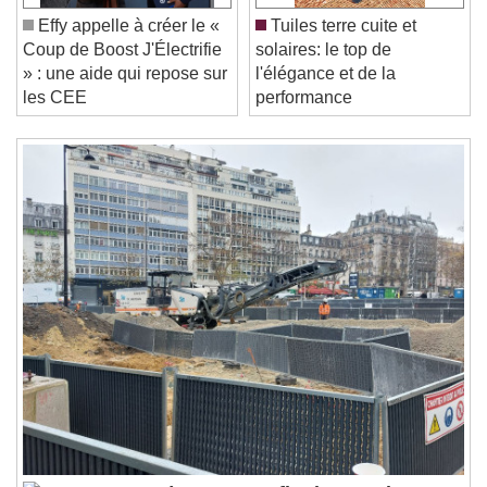
Unmute
Current Time
0:00
Effy appelle à créer le «
Tuiles terre cuite et
/
Coup de Boost J'Électrifie
solaires: le top de
Duration
-:-
» : une aide qui repose sur
l'élégance et de la
Loaded
:
0%
Stream Type
LIVE
les CEE
performance
Seek to live, currently behind live
LIVE
Remaining Time
-
0:00
1x
Playback Rate
Chapters
Chapters
Descriptions
descriptions off
, selected
Subtitles
subtitles settings
, opens subtitles
settings dialog
subtitles off
, selected
Audio Track