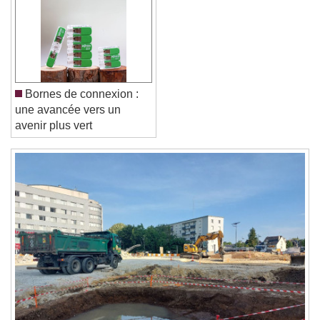
Font Family
Reset
Done
Close Modal Dialog
Bornes de connexion :
End of dialog window.
une avancée vers un
avenir plus vert