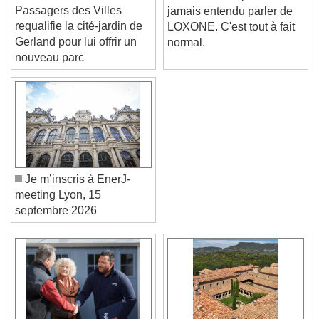
Lyon :
Vous n'avez peut-être
Passagers des Villes
jamais entendu parler de
requalifie la cité-jardin de
LOXONE. C'est tout à fait
Gerland pour lui offrir un
normal.
nouveau parc
Je m’inscris à EnerJ-
meeting Lyon, 15
septembre 2026
Video Player is loading.
Play Video
Play
Skip Backward
Skip Forward