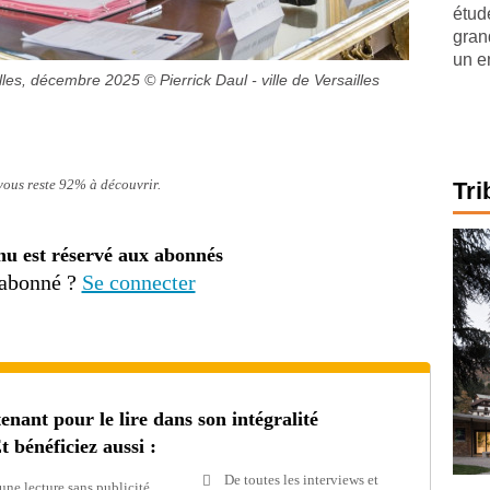
étude
gran
un e
illes, décembre 2025
© Pierrick Daul - ville de Versailles
 vous reste 92% à découvrir.
Tri
nu est réservé aux abonnés
 abonné ?
Se connecter
ant pour le lire dans son intégralité
t bénéficiez aussi :
De toutes les interviews et
une lecture sans publicité