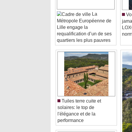
La
Vou
Métropole Européenne de
jama
Lille engage la
LOXO
requalification d’un de ses
norm
quartiers les plus pauvres
Tuiles terre cuite et
solaires: le top de
l'élégance et de la
Video Player is loading.
performance
Play Video
Play
Skip Backward
Skip Forwa