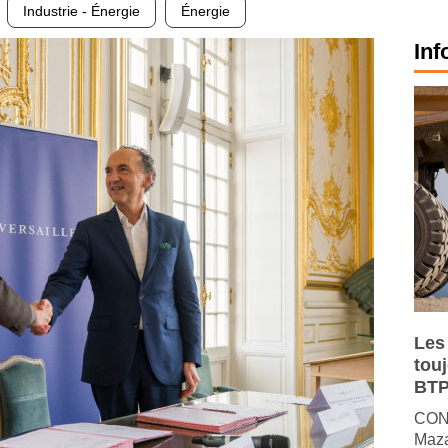
Industrie - Énergie
Énergie
Inf
Les
tou
BTP
CONJ
Maza