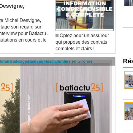
e Michel Desvigne,
rtage son regard sur
interview pour Batiactu .
Optez pour un assureur
utations en cours et le
qui propose des contrats
complets et clairs !
âtiment se mobilisent sur les incendies en Gironde
stèmes intelligents dans le bâtiment ?
Ré