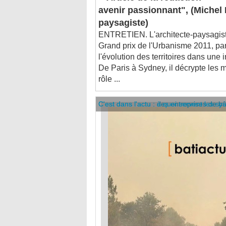
paysagiste)
ENTRETIEN. L'architecte-paysagist
Grand prix de l'Urbanisme 2011, pa
l'évolution des territoires dans une 
De Paris à Sydney, il décrypte les m
rôle ...
C'est dans l'actu : des entreprises de b
C'est dans l'actu : à quoi servent les sy