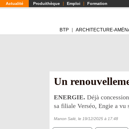
Aller
Actualité
Produithèque
Emploi
Formation
au
contenu
principal
BTP
ARCHITECTURE-AMÉN
Un renouvelleme
ENERGIE.
Déjà concessionn
sa filiale Verséo, Engie a vu 
Manon Salé
, le
19/12/2025
à 17:48