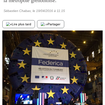
la métropole grenobloise.
Sébastien Chabas
, le
19/04/2016
à 11:15
Lire plus tard
Partager