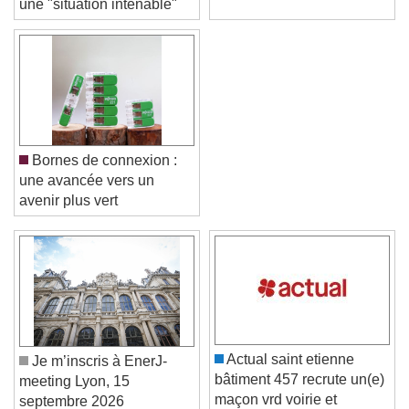
une "situation intenable"
Bornes de connexion :
une avancée vers un
avenir plus vert
Video Player is loading.
Play Video
Play
Skip Backward
Skip Forward
Unmute
Actual saint etienne
Je m’inscris à EnerJ-
Current Time
0:00
bâtiment 457 recrute un(e)
meeting Lyon, 15
/