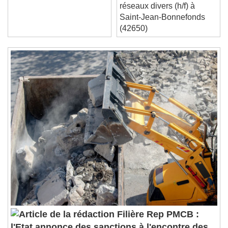
maçon vrd voirie et
septembre 2026
Duration
-:-
réseaux divers (h/f) à
Loaded
:
0%
Stream Type
LIVE
Saint-Jean-Bonnefonds
Seek to live, currently behind live
LIVE
(42650)
Remaining Time
-
0:00
1x
Playback Rate
Chapters
Chapters
Descriptions
descriptions off
, selected
Subtitles
subtitles settings
, opens subtitles
settings dialog
subtitles off
, selected
Audio Track
Picture-in-Picture
Fullscreen
Filière Rep PMCB :
This is a modal window.