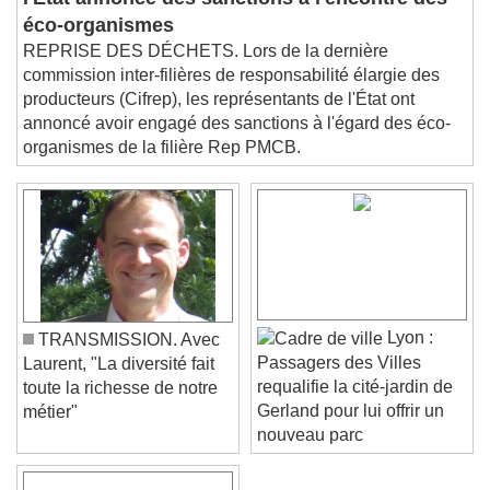
l'Etat annonce des sanctions à l'encontre des
Beginning of dialog window. Escape will cancel
éco-organismes
and close the window.
REPRISE DES DÉCHETS. Lors de la dernière
Text
commission inter-filières de responsabilité élargie des
producteurs (Cifrep), les représentants de l'État ont
Color
Opacity
annoncé avoir engagé des sanctions à l'égard des éco-
Text Background
organismes de la filière Rep PMCB.
Color
Opacity
Caption Area Background
Color
Opacity
Font Size
Lyon :
TRANSMISSION. Avec
Passagers des Villes
Laurent, "La diversité fait
Text Edge Style
requalifie la cité-jardin de
toute la richesse de notre
Gerland pour lui offrir un
métier"
nouveau parc
Font Family