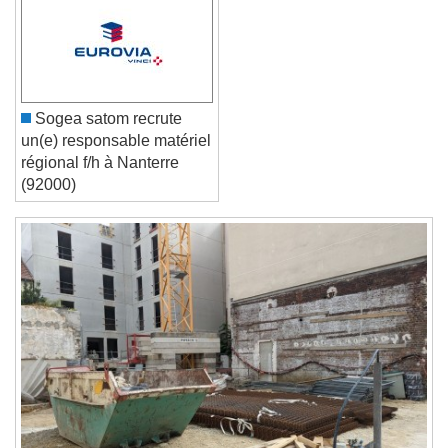
Reset
Done
Close Modal Dialog
End of dialog window.
Sogea satom recrute
un(e) responsable matériel
régional f/h à Nanterre
(92000)