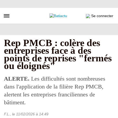
Aller
au
contenu
Toggle navigation
Se connecter
principal
Rep PMCB : colère des
entreprises face à des
points de reprises "fermés
ou éloignés"
ALERTE.
Les difficultés sont nombreuses
dans l'application de la filière Rep PMCB,
alertent les entreprises franciliennes de
bâtiment.
F.L.
, le
11/02/2026
à 14:49