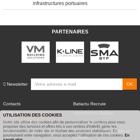
infrastructures portuaires
PARTENAIRES
Newsletter
Contacts
Batiactu Recrute
Publicité
Informations légales
UTILISATION DES COOKIES
Abonnement Batiactu
Site annonceurs
Notre site utilise des cookies afin de personnaliser le contenu pour vous
proposer des services et offres liés à vos centres d'intérêt, gérer les
Voir les contenus+ de Batiactu
Politique de confidentialité et
fonctionnalités de notre site et réaliser des analyses statistiques. En
poursuivant votre navigation, vous acceptez l’utilisation de ces cookies.
En
cookies
savoir plus