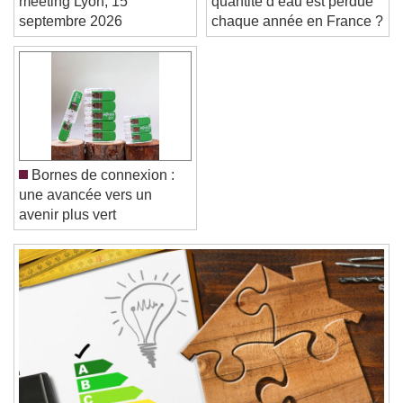
meeting Lyon, 15
quantité d’eau est perdue
septembre 2026
chaque année en France ?
Text Edge Style
Font Family
Bornes de connexion :
Reset
Done
une avancée vers un
Close Modal Dialog
avenir plus vert
End of dialog window.