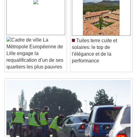
Video Player is loading.
Play Video
Play
Skip Backward
Skip Forward
Unmute
Current Time
0:00
La
Tuiles terre cuite et
/
Métropole Européenne de
solaires: le top de
Duration
-:-
Lille engage la
l'élégance et de la
Loaded
:
0%
Stream Type
LIVE
requalification d’un de ses
performance
Seek to live, currently behind live
LIVE
quartiers les plus pauvres
Remaining Time
-
0:00
1x
Playback Rate
Chapters
Chapters
Descriptions
descriptions off
, selected
Subtitles