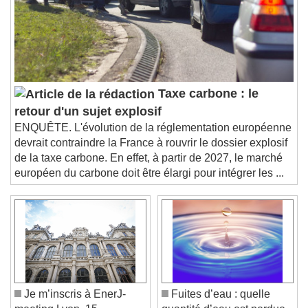
subtitles settings
, opens subtitles
settings dialog
subtitles off
, selected
Audio Track
Picture-in-Picture
Fullscreen
Taxe carbone : le
This is a modal window.
retour d'un sujet explosif
Beginning of dialog window. Escape will cancel
ENQUÊTE. L'évolution de la réglementation européenne
and close the window.
devrait contraindre la France à rouvrir le dossier explosif
Text
de la taxe carbone. En effet, à partir de 2027, le marché
européen du carbone doit être élargi pour intégrer les ...
Color
Opacity
Text Background
Color
Opacity
Caption Area Background
Color
Opacity
Je m’inscris à EnerJ-
Fuites d’eau : quelle
Font Size