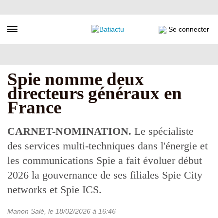
Aller
au
contenu
Toggle navigation
Se connecter
principal
Spie nomme deux
directeurs généraux en
France
CARNET-NOMINATION.
Le spécialiste
des services multi-techniques dans l'énergie et
les communications Spie a fait évoluer début
2026 la gouvernance de ses filiales Spie City
networks et Spie ICS.
Manon Salé
, le
18/02/2026
à 16:46