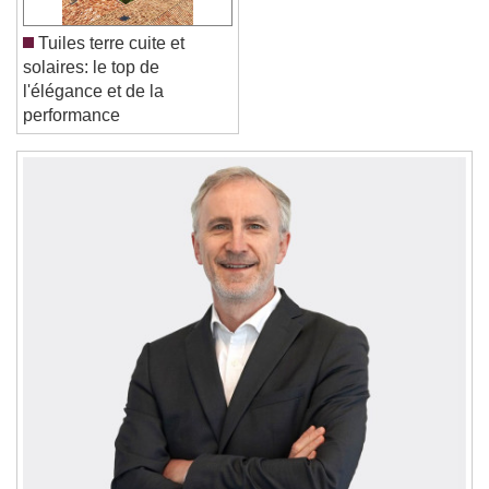
Font Family
Tuiles terre cuite et
solaires: le top de
l'élégance et de la
Reset
Done
performance
Close Modal Dialog
End of dialog window.