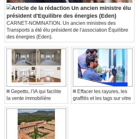
Picture-in-Picture
Fullscreen
Un ancien ministre élu
This is a modal window.
président d'Equilibre des énergies (Eden)
Beginning of dialog window. Escape will cancel
CARNET-NOMINATION. Un ancien ministres des
and close the window.
Transports a été élu président de l'association Équilibre
Text
des énergies (Eden).
Color
Opacity
Text Background
Color
Opacity
Caption Area Background
Gepetto, l’IA qui facilite
Effacer les rayures, les
Color
Opacity
la vente immobilière
graffitis et les tags sur vitre
Font Size
Text Edge Style