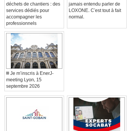
Revalorisation des
Vous n'avez peut-être
déchets de chantiers : des
jamais entendu parler de
services dédiés pour
LOXONE. C'est tout à fait
accompagner les
normal.
professionnels
Je m’inscris à EnerJ-
meeting Lyon, 15
septembre 2026
Video Player is loading.
Play Video
Play
Skip Backward
Skip Forward