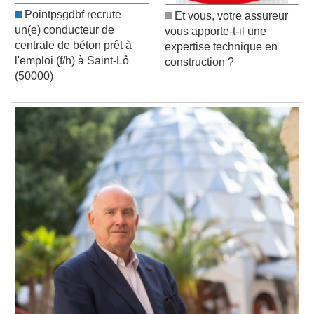
Unmute
Current Time
0:00
Pointpsgdbf recrute
Et vous, votre assureur
/
un(e) conducteur de
vous apporte-t-il une
Duration
-:-
centrale de béton prêt à
expertise technique en
Loaded
:
0%
l'emploi (f/h) à Saint-Lô
Stream Type
LIVE
construction ?
(50000)
Seek to live, currently behind live
LIVE
Remaining Time
-
0:00
1x
Playback Rate
Chapters
Chapters
Descriptions
descriptions off
, selected
Subtitles
subtitles settings
, opens subtitles
settings dialog
subtitles off
, selected
Audio Track