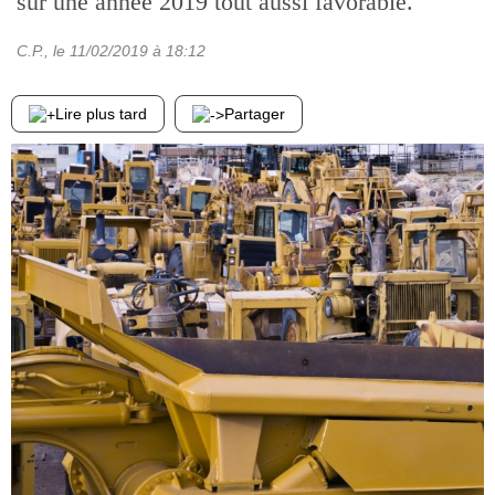
sur une année 2019 tout aussi favorable.
C.P.
, le
11/02/2019
à 18:12
Lire plus tard
Partager