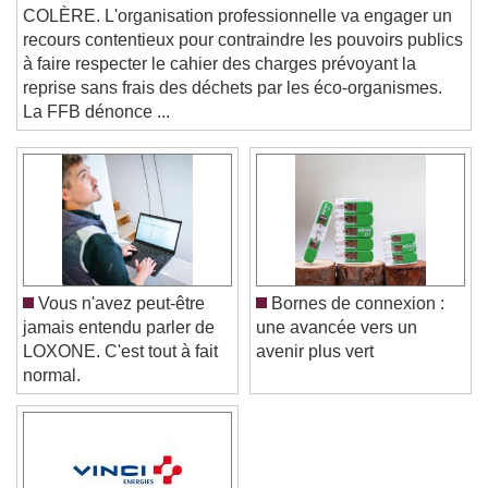
Picture-in-Picture
Fullscreen
COLÈRE. L'organisation professionnelle va engager un
This is a modal window.
recours contentieux pour contraindre les pouvoirs publics
à faire respecter le cahier des charges prévoyant la
Beginning of dialog window. Escape will cancel
and close the window.
reprise sans frais des déchets par les éco-organismes.
La FFB dénonce ...
Text
Color
Opacity
Text Background
Color
Opacity
Caption Area Background
Vous n'avez peut-être
Bornes de connexion :
jamais entendu parler de
une avancée vers un
Color
Opacity
LOXONE. C'est tout à fait
avenir plus vert
Font Size
normal.
Text Edge Style