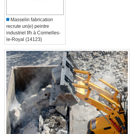
Font Family
Masselin fabrication
recrute un(e) peintre
Reset
Done
industriel f/h à Cormelles-
Close Modal Dialog
le-Royal (14123)
End of dialog window.