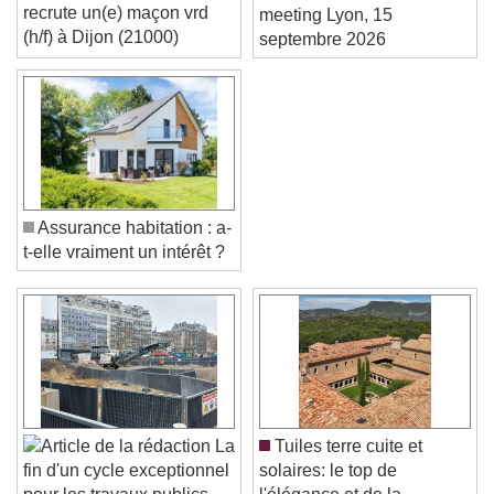
recrute un(e) maçon vrd
meeting Lyon, 15
(h/f) à Dijon (21000)
septembre 2026
Assurance habitation : a-
t-elle vraiment un intérêt ?
Video Player is loading.
Play Video
La
Tuiles terre cuite et
Play
Skip Backward
Skip Forward
solaires: le top de
fin d'un cycle exceptionnel
Unmute