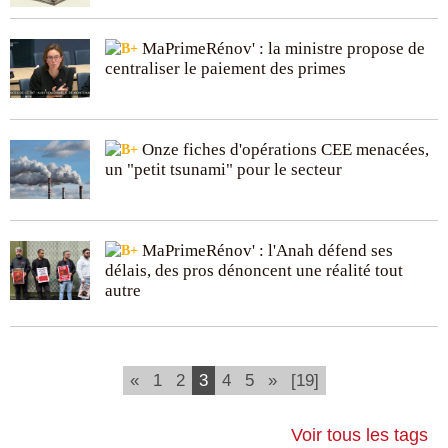
MaPrimeRénov' : la ministre propose de
centraliser le paiement des primes
Onze fiches d'opérations CEE menacées,
un "petit tsunami" pour le secteur
MaPrimeRénov' : l'Anah défend ses
délais, des pros dénoncent une réalité tout
autre
(current)
«
1
2
3
4
5
»
[19]
Voir tous les tags