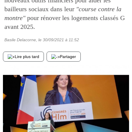
nouveaux outils financiers pour aider les
bailleurs sociaux dans leur
"course contre la
montre"
pour rénover les logements classés G
avant 2025.
Basile Delacorne
, le
30/09/2021
à 11:52
Lire plus tard
Partager