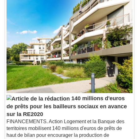
1x
Playback Rate
Chapters
Chapters
Descriptions
descriptions off
, selected
Subtitles
subtitles settings
, opens subtitles
settings dialog
subtitles off
, selected
Audio Track
Picture-in-Picture
Fullscreen
This is a modal window.
140 millions d'euros
Beginning of dialog window. Escape will cancel
de prêts pour les bailleurs sociaux en avance
and close the window.
sur la RE2020
Text
FINANCEMENTS. Action Logement et la Banque des
territoires mobilisent 140 millions d'euros de prêts de
Color
Opacity