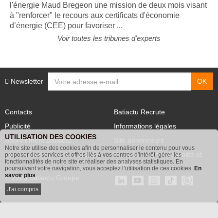
Sébastien Lecornu a confié ce mardi à sa ministre de
l'énergie Maud Bregeon une mission de deux mois visant
à "renforcer" le recours aux certificats d'économie
d’énergie (CEE) pour favoriser ...
Voir toutes les tribunes d'experts
Newsletter
Contacts
Batiactu Recrute
Publicité
Informations légales
UTILISATION DES COOKIES
Abonnement Batiactu
Site annonceurs
Notre site utilise des cookies afin de personnaliser le contenu pour vous
proposer des services et offres liés à vos centres d'intérêt, gérer les
Voir les contenus+ de Batiactu
Politique de confidentialité et
fonctionnalités de notre site et réaliser des analyses statistiques. En
poursuivant votre navigation, vous acceptez l’utilisation de ces cookies.
En
cookies
savoir plus
© 2026 Batiactu Groupe
J'ai compris