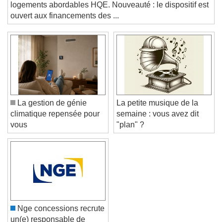
haut de bilan pour encourager la production de
Text Background
logements abordables HQE. Nouveauté : le dispositif est
ouvert aux financements des ...
Color
Opacity
Caption Area Background
Color
Opacity
Font Size
La gestion de génie
La petite musique de la
Text Edge Style
climatique repensée pour
semaine : vous avez dit
vous
"plan" ?
Font Family
Reset
Done
Close Modal Dialog
End of dialog window.
Nge concessions recrute