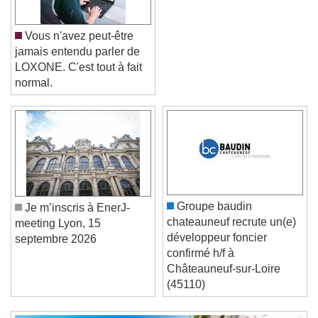
Vous n'avez peut-être
jamais entendu parler de
LOXONE. C'est tout à fait
normal.
Video Player is loading.
Play Video
Play
Skip Backward
Skip Forward
Unmute
Current Time
0:00
Groupe baudin
Je m’inscris à EnerJ-
/
chateauneuf recrute un(e)
meeting Lyon, 15
Duration
-:-
développeur foncier
septembre 2026
Loaded
:
0%
confirmé h/f à
Stream Type
LIVE
Châteauneuf-sur-Loire
Seek to live, currently behind live
LIVE
(45110)
Remaining Time
-
0:00