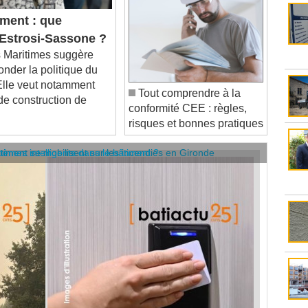
ment : que
i Estrosi-Sassone ?
 Maritimes suggère
onder la politique du
Elle veut notamment
Tout comprendre à la
 de construction de
conformité CEE : règles,
risques et bonnes pratiques
âtiment se mobilisent sur les incendies en Gironde
stèmes intelligents dans le bâtiment ?