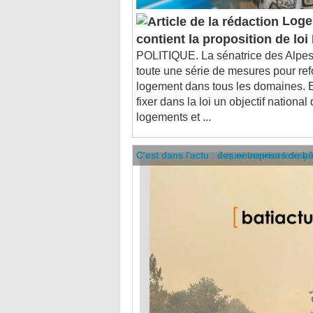
Loge
contient la proposition de lo
POLITIQUE. La sénatrice des Alpes
toute une série de mesures pour ref
logement dans tous les domaines. 
fixer dans la loi un objectif national
logements et ...
C'est dans l'actu : des entreprises de b
C'est dans l'actu : à quoi servent les sy