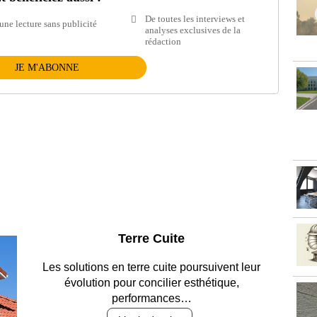
De toutes les interviews et
une lecture sans publicité
analyses exclusives de la
rédaction
JE M'ABONNE
Parking et garages
Entre circulation, sécurisation des accès, durabilité
des revêtements et intégration…
Lire le dossier