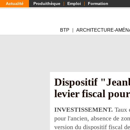
Aller
Actualité
Produithèque
Emploi
Formation
au
contenu
principal
BTP
ARCHITECTURE-AMÉN
Dispositif "Jean
levier fiscal pou
INVESTISSEMENT.
Taux 
pour l'ancien, absence de zon
version du dispositif fiscal d