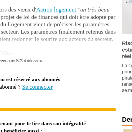
ors des vœux d'
Action logement
"un très beau
projet de loi de finances qui doit être adopté par
t du Logement vient de préciser les paramètres
le secteur. Les paramètres finalement retenus dans
aient redonner le sourire aux acteurs du secteur.
Ris
est
édites
réel
 vous reste 61% à découvrir.
La c
pour 
pira
nu est réservé aux abonnés
rans
 abonné ?
Se connecter
se mu
Der
ant pour le lire dans son intégralité
t bénéficiez aussi :