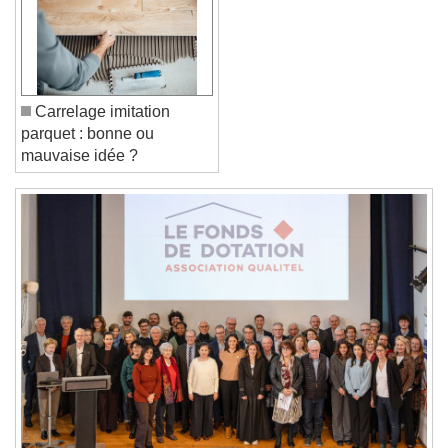
Font Family
Reset
Done
Close Modal Dialog
Carrelage imitation
End of dialog window.
parquet : bonne ou
mauvaise idée ?