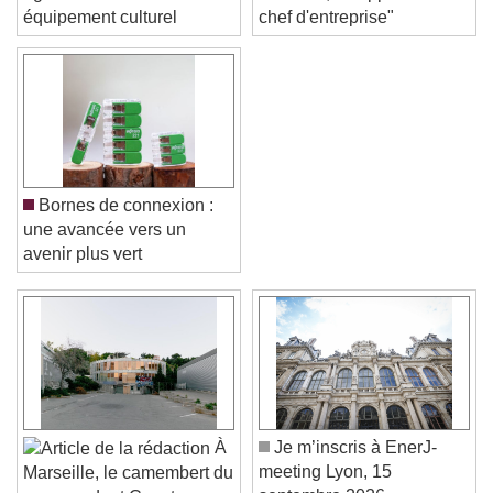
église désacralisée en
Matthieu, "D'apprenti à
équipement culturel
chef d'entreprise"
Bornes de connexion :
une avancée vers un
avenir plus vert
Video Player is loading.
Play Video
Play
Skip Backward
Skip Forward
À
Je m’inscris à EnerJ-
Unmute
meeting Lyon, 15
Marseille, le camembert du