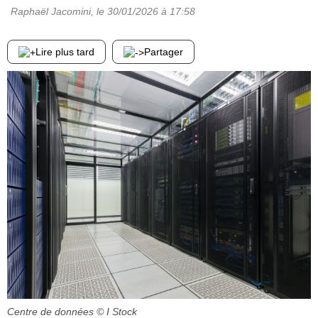
Raphaël Jacomini
, le
30/01/2026
à 17:58
Lire plus tard
Partager
Centre de données
© I Stock