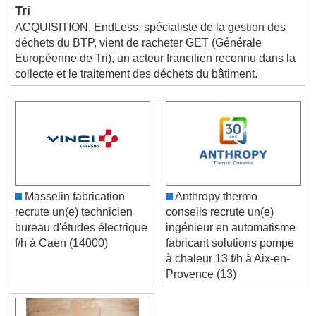
EndLess acquiert la Générale Européenne de
Picture-in-Picture
Fullscreen
This is a modal window.
Tri
ACQUISITION. EndLess, spécialiste de la gestion des
Beginning of dialog window. Escape will cancel
and close the window.
déchets du BTP, vient de racheter GET (Générale
Européenne de Tri), un acteur francilien reconnu dans la
Text
collecte et le traitement des déchets du bâtiment.
Color
Opacity
Text Background
Color
Opacity
Caption Area Background
Masselin fabrication
Anthropy thermo
Color
Opacity
recrute un(e) technicien
conseils recrute un(e)
Font Size
bureau d'études électrique
ingénieur en automatisme
f/h à Caen (14000)
fabricant solutions pompe
à chaleur 13 f/h à Aix-en-
Text Edge Style
Provence (13)