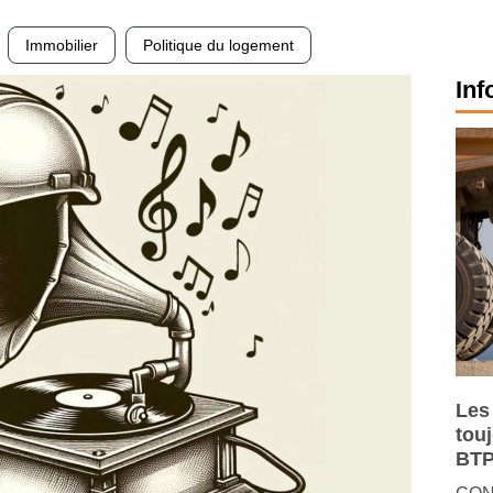
Immobilier
Politique du logement
Inf
Les
tou
BTP