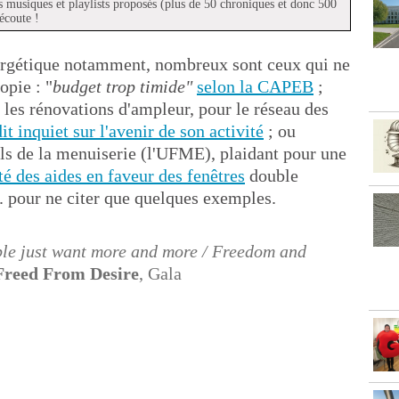
s musiques et playlists proposés (plus de 50 chroniques et donc 500
écoute !
nergétique notamment, nombreux sont ceux qui ne
opie : "
budget trop timide"
selon la CAPEB
;
 les rénovations d'ampleur, pour le réseau des
dit inquiet sur l'avenir de son activité
; ou
els de la menuiserie (l'UFME), plaidant pour une
ité des aides en faveur des fenêtres
double
.. pour ne citer que quelques exemples.
ple just want more and more / Freedom and
Freed From Desire
, Gala