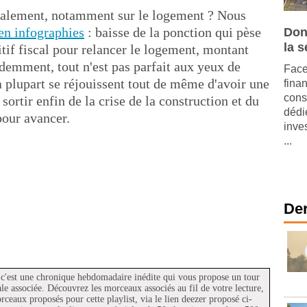
inalement, notamment sur le logement ? Nous
 en infographies
: baisse de la ponction qui pèse
Don
la s
itif fiscal pour relancer le logement, montant
emment, tout n'est pas parfait aux yeux de
Face
 plupart se réjouissent tout de même d'avoir une
fina
cons
rtir enfin de la crise de la construction et du
dédi
pour avancer.
inve
...
Der
 c'est une chronique hebdomadaire inédite qui vous propose un tour
cale associée. Découvrez les morceaux associés au fil de votre lecture,
orceaux proposés pour cette playlist, via le lien deezer proposé ci-