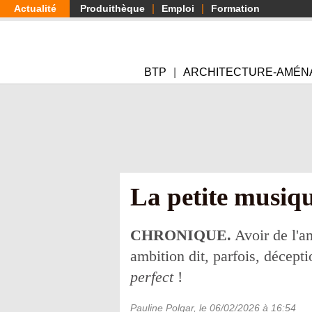
Aller
Actualité
Produithèque
Emploi
Formation
au
contenu
principal
BTP
ARCHITECTURE-AMÉN
La petite musiqu
CHRONIQUE.
Avoir de l'am
ambition dit, parfois, décepti
perfect
!
Pauline Polgar
, le
06/02/2026
à 16:54