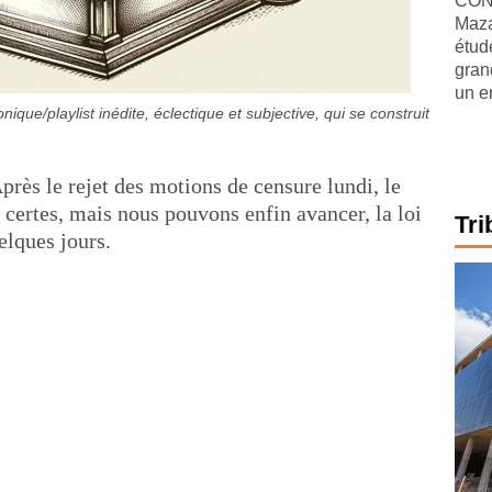
CONJ
Maza
étude
gran
un e
que/playlist inédite, éclectique et subjective, qui se construit
près le rejet des motions de censure lundi, le
 certes, mais nous pouvons enfin avancer, la loi
Tri
lques jours.