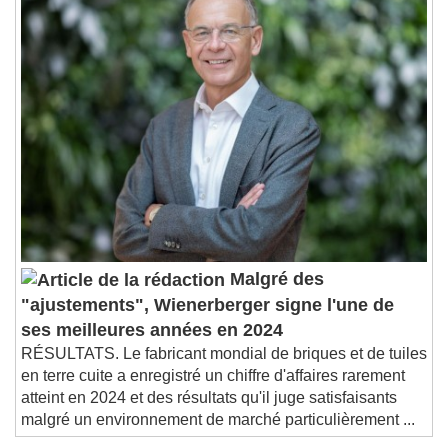
Playback Rate
Chapters
Chapters
Descriptions
descriptions off
, selected
Subtitles
subtitles settings
, opens subtitles
settings dialog
subtitles off
, selected
Audio Track
Malgré des
Picture-in-Picture
Fullscreen
"ajustements", Wienerberger signe l'une de
This is a modal window.
ses meilleures années en 2024
Beginning of dialog window. Escape will cancel
RÉSULTATS. Le fabricant mondial de briques et de tuiles
and close the window.
en terre cuite a enregistré un chiffre d'affaires rarement
Text
atteint en 2024 et des résultats qu'il juge satisfaisants
malgré un environnement de marché particulièrement ...
Color
Opacity