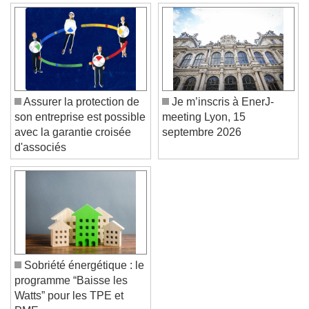
Text Background
Color
Opacity
Caption Area Background
Color
Opacity
Assurer la protection de
Je m’inscris à EnerJ-
Font Size
son entreprise est possible
meeting Lyon, 15
avec la garantie croisée
septembre 2026
d'associés
Text Edge Style
Font Family
Reset
Done
Sobriété énergétique : le
Close Modal Dialog
programme “Baisse les
End of dialog window.
Watts” pour les TPE et