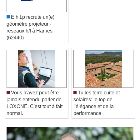
E.h.t.p recrute un(e)
géomètre projeteur -
réseaux h/f à Harnes
(62440)
Video Player is loading.
Play Video
Play
Skip Backward
Skip Forward
Unmute
Current Time
0:00
Vous n'avez peut-être
Tuiles terre cuite et
/
jamais entendu parler de
solaires: le top de
Duration
-:-
LOXONE. C'est tout à fait
l'élégance et de la
Loaded
:
0%
normal.
performance
Stream Type
LIVE
Seek to live, currently behind live
LIVE
Remaining Time
-
0:00
1x