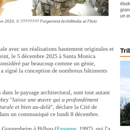
étude
gran
un e
 en 2010.
© ???????? Forgemind ArchiMedia at Flickr
ale avec ses réalisations hautement originales et
Tri
teint, le 5 décembre 2025 à Santa Monica
. Considéré par beaucoup comme un génie,
 a signé la conception de nombreux bâtiments
s dans le paysage architectural, sont tout autant
ehry "
laisse une œuvre qui a profondément
urale et bien au-delà
", déclare la Cité de
, dans un communiqué ce lundi 8 décembre.
e Guggenheim à Bilbao (
Espagne
, 1997), qui l'a