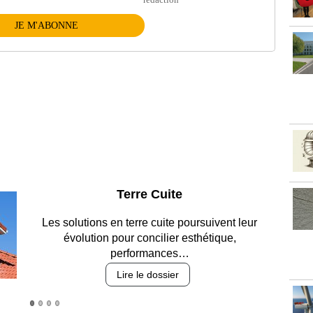
JE M'ABONNE
Parking et garages
Entre circulation, sécurisation des accès, durabilité
des revêtements et intégration…
Lire le dossier