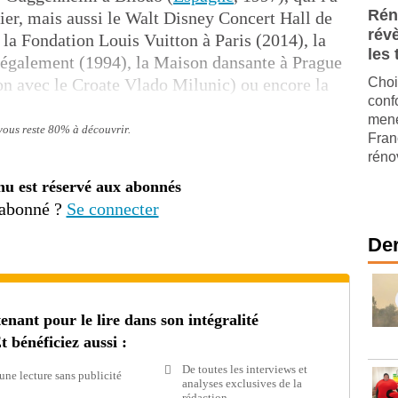
Rén
ier, mais aussi le Walt Disney Concert Hall de
révè
, la Fondation Louis Vuitton à Paris (2014), la
les
 également (1994), la Maison dansante à Prague
n avec le Croate Vlado Milunic) ou encore la
Choi
conf
mené
 vous reste 80% à découvrir.
Fran
réno
nu est réservé aux abonnés
 abonné ?
Se connecter
Der
ant pour le lire dans son intégralité
t bénéficiez aussi :
De toutes les interviews et
une lecture sans publicité
analyses exclusives de la
rédaction