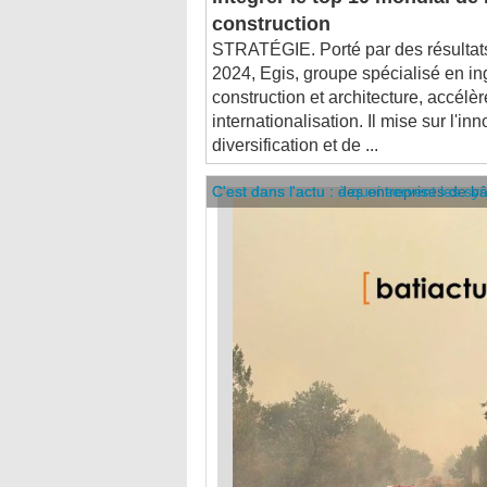
STRATÉGIE. Porté par des résultats
2024, Egis, groupe spécialisé en in
construction et architecture, accélè
internationalisation. Il mise sur l'inn
diversification et de ...
C'est dans l'actu : des entreprises de b
C'est dans l'actu : à quoi servent les sy