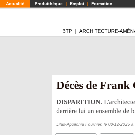
Aller
Actualité
Produithèque
Emploi
Formation
au
contenu
principal
BTP
ARCHITECTURE-AMÉN
Décès de Frank 
DISPARITION.
L'architect
derrière lui un ensemble de 
Lilas-Apollonia Fournier
, le
08/12/2025
à 