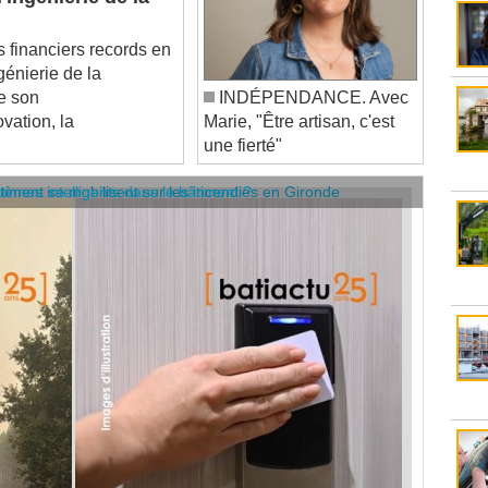
 financiers records en
génierie de la
re son
INDÉPENDANCE. Avec
ovation, la
Marie, "Être artisan, c'est
une fierté"
âtiment se mobilisent sur les incendies en Gironde
stèmes intelligents dans le bâtiment ?