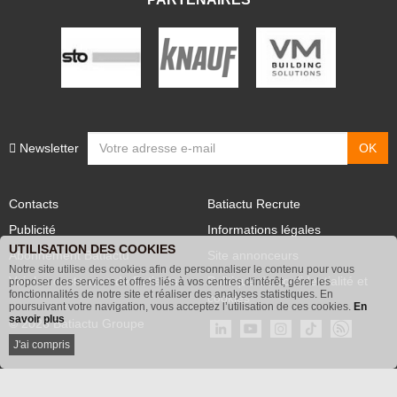
PARTENAIRES
Newsletter
Contacts
Batiactu Recrute
Publicité
Informations légales
UTILISATION DES COOKIES
Abonnement Batiactu
Site annonceurs
Notre site utilise des cookies afin de personnaliser le contenu pour vous
proposer des services et offres liés à vos centres d'intérêt, gérer les
Voir les contenus+ de Batiactu
Politique de confidentialité et
fonctionnalités de notre site et réaliser des analyses statistiques. En
poursuivant votre navigation, vous acceptez l’utilisation de ces cookies.
En
cookies
savoir plus
© 2026 Batiactu Groupe
J'ai compris