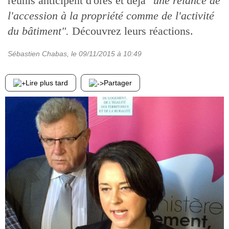
réunis anticipent d'ores et déjà
"une relance de
l'accession à la propriété comme de l'activité
du bâtiment".
Découvrez leurs réactions.
Sébastien Chabas
, le
09/11/2015
à 10:49
Lire plus tard
Partager