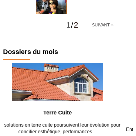
route est
affinée, les ...
Les
professionnels
1
/
2
SUIVANT »
du bâtiment et
de l'immobilier
réagissent
Dossiers du mois
Parking et garages
Entre circulation, sécurisation des accès, durabilité des