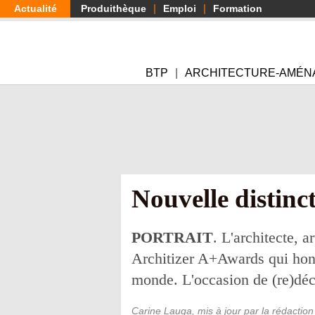
Aller
Actualité
Produithèque
Emploi
Formation
au
contenu
principal
BTP
ARCHITECTURE-AMÉN
Nouvelle distinc
PORTRAIT
. L'architecte, 
Architizer A+Awards qui honor
monde. L'occasion de (re)déc
Carine Lauga, mis à jour par la rédaction 