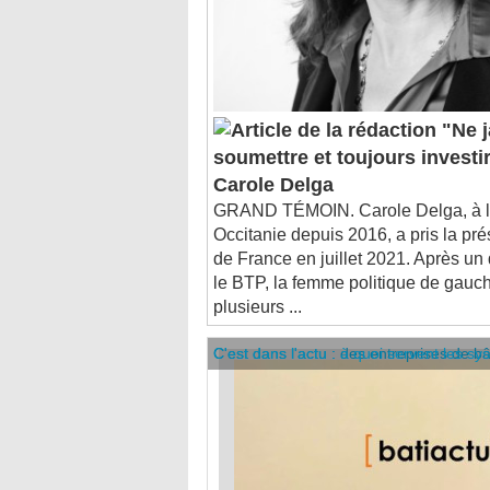
"Ne j
soumettre et toujours investi
Carole Delga
GRAND TÉMOIN. Carole Delga, à la 
Occitanie depuis 2016, a pris la p
de France en juillet 2021. Après un
le BTP, la femme politique de gauc
plusieurs ...
C'est dans l'actu : des entreprises de b
C'est dans l'actu : à quoi servent les sy