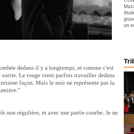
CONJ
Maza
étude
gran
un e
Tri
tombée dedans il y a longtemps, et comme c'est
 sortie. Le rouge vient parfois travailler dedans
certaine façon. Mais le noir ne représente pas la
umière."
t non régulière, et avec une partie courbe. Je ne