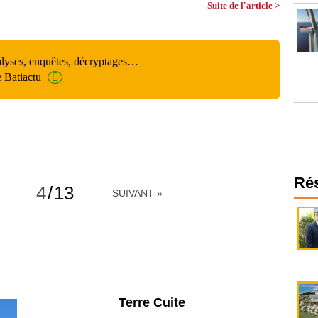
Suite de l'article >
alyses, enquêtes, décryptages…
e Batiactu
Ré
4
/
13
SUIVANT »
Parking et garages