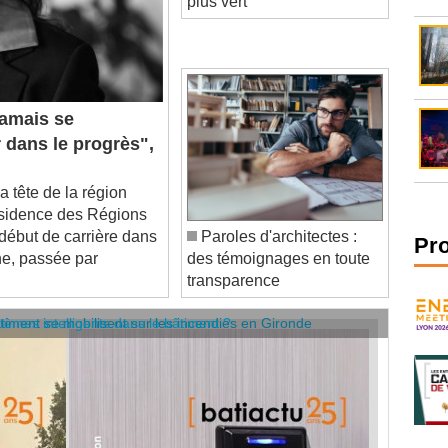
amais se
r dans le progrès",
tête de la région
résidence des Régions
 début de carrière dans
Paroles d'architectes :
he, passée par
des témoignages en toute
Pr
transparence
âtiment se mobilisent sur les incendies en Gironde
stèmes intelligents dans le bâtiment ?