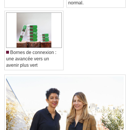
septembre 2026
LOXONE. C'est tout à fait
Font Size
normal.
Text Edge Style
Font Family
Bornes de connexion :
une avancée vers un
Reset
Done
avenir plus vert
Close Modal Dialog
End of dialog window.