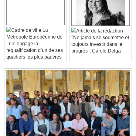
Video Player is loading.
Play Video
Play
Skip Backward
Skip Forward
La
Unmute
Métropole Européenne de
"Ne jamais se soumettre et
Current Time
0:00
Lille engage la
toujours investir dans le
/
requalification d’un de ses
progrès", Carole Delga
Duration
-:-
quartiers les plus pauvres
Loaded
:
0%
Stream Type
LIVE
Seek to live, currently behind live
LIVE
Remaining Time
-
0:00
1x
Playback Rate
Chapters
Chapters
Descriptions
descriptions off
, selected