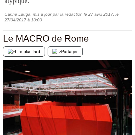
atypique.
Carine Lauga, mis à jour par la rédaction le 27 avril 2017
, le
27/04/2017
à 10:00
Le MACRO de Rome
Lire plus tard
Partager