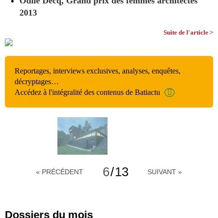
Odile Decq, Grand prix des femmes architectes
2013
Suite de l'article >
Reportages, interviews exclusives, analyses, enquêtes,
décryptages…
Accédez à l'intégralité des contenus de Batiactu
6
/
13
« PRÉCÉDENT
SUIVANT »
Dossiers du mois