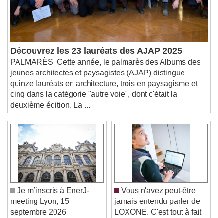
Subtitles
subtitles settings
, opens subtitles
settings dialog
subtitles off
, selected
Audio Track
Découvrez les 23 lauréats des AJAP 2025
PALMARÈS. Cette année, le palmarès des Albums des
Picture-in-Picture
Fullscreen
jeunes architectes et paysagistes (AJAP) distingue
This is a modal window.
quinze lauréats en architecture, trois en paysagisme et
Beginning of dialog window. Escape will cancel
cinq dans la catégorie "autre voie", dont c'était la
and close the window.
deuxième édition. La ...
Text
Color
Opacity
Text Background
Color
Opacity
Caption Area Background
Je m’inscris à EnerJ-
Vous n'avez peut-être
meeting Lyon, 15
jamais entendu parler de
Color
Opacity