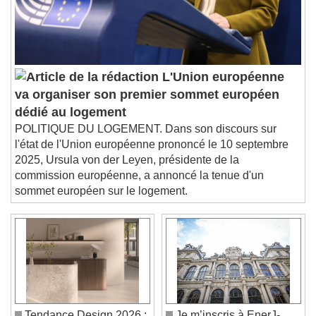
Subtitles
subtitles settings
, opens subtitles
settings dialog
subtitles off
, selected
Audio Track
L'Union européenne
va organiser son premier sommet européen
Picture-in-Picture
Fullscreen
dédié au logement
This is a modal window.
POLITIQUE DU LOGEMENT. Dans son discours sur
Beginning of dialog window. Escape will cancel
l'état de l'Union européenne prononcé le 10 septembre
and close the window.
2025, Ursula von der Leyen, présidente de la
Text
commission européenne, a annoncé la tenue d'un
sommet européen sur le logement.
Color
Opacity
Text Background
Color
Opacity
Caption Area Background