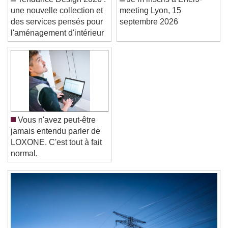
Color
Opacity
Tendance Design 2026 :
Je m’inscris à EnerJ-
Font Size
une nouvelle collection et
meeting Lyon, 15
des services pensés pour
septembre 2026
l'aménagement d'intérieur
Text Edge Style
Font Family
Reset
Done
Vous n'avez peut-être
Close Modal Dialog
jamais entendu parler de
End of dialog window.
LOXONE. C'est tout à fait
normal.