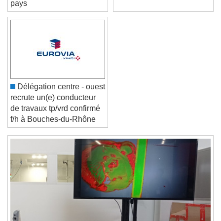
pays
Font Family
Reset
Done
Close Modal Dialog
End of dialog window.
Délégation centre - ouest
recrute un(e) conducteur
de travaux tp/vrd confirmé
f/h à Bouches-du-Rhône