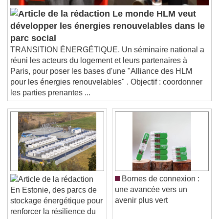
Picture-in-Picture
Fullscreen
Le monde HLM veut
This is a modal window.
développer les énergies renouvelables dans le
Beginning of dialog window. Escape will cancel
parc social
and close the window.
TRANSITION ÉNERGÉTIQUE. Un séminaire national a
Text
réuni les acteurs du logement et leurs partenaires à
Paris, pour poser les bases d'une "Alliance des HLM
Color
Opacity
pour les énergies renouvelables" . Objectif : coordonner
Text Background
les parties prenantes ...
Color
Opacity
Caption Area Background
Color
Opacity
Font Size
Bornes de connexion :
une avancée vers un
En Estonie, des parcs de
Text Edge Style
avenir plus vert
stockage énergétique pour
renforcer la résilience du