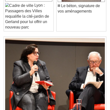
Unmute
Current Time
0:00
Lyon :
Le béton, signature de
/
Passagers des Villes
vos aménagements
Duration
-:-
requalifie la cité-jardin de
Loaded
:
0%
Gerland pour lui offrir un
Stream Type
LIVE
nouveau parc
Seek to live, currently behind live
LIVE
Remaining Time
-
0:00
1x
Playback Rate
Chapters
Chapters
Descriptions
descriptions off
, selected
Subtitles
subtitles settings
, opens subtitles
settings dialog
subtitles off
, selected
Audio Track