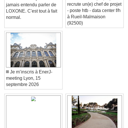
Omexom major projects
Vous n'avez peut-être
recrute un(e) chef de projet
jamais entendu parler de
- poste htb - data center f/h
LOXONE. C'est tout à fait
à Rueil-Malmaison
normal.
(92500)
Je m’inscris à EnerJ-
meeting Lyon, 15
septembre 2026
Video Player is loading.
Play Video
Play
Skip Backward
Skip Forward