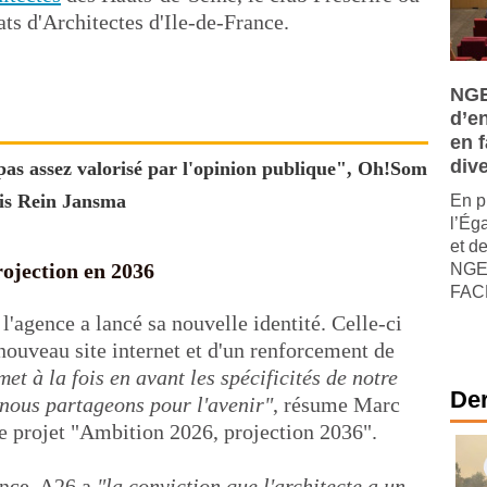
ts d'Architectes d'Ile-de-France.
NGE
d’e
en f
dive
 pas assez valorisé par l'opinion publique", Oh!Som
ais Rein Jansma
En p
l’Ég
et de
rojection en 2036
NGE,
FACE
l'agence a lancé sa nouvelle identité. Celle-ci
nouveau site internet et d'un renforcement de
met à la fois en avant les spécificités de notre
Der
 nous partageons pour l'avenir"
, résume Marc
 le projet "Ambition 2026, projection 2036".
ance, A26 a
"la conviction que l'architecte a un