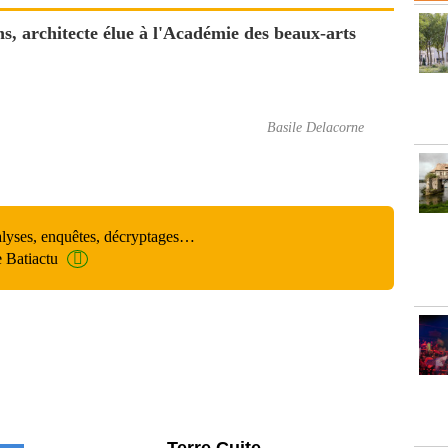
 architecte élue à l'Académie des beaux-arts
Basile Delacorne
alyses, enquêtes, décryptages…
e Batiactu