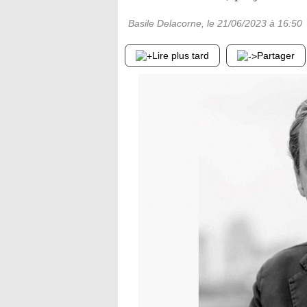
Basile Delacorne
, le
21/06/2023
à 16:50
Lire plus tard
Partager