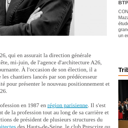
BTP
CONJ
Maza
étude
gran
un e
 qui en assurait la direction générale
tête, mi-juin, de l'agence d'architecture A26,
urnante. À l'occasion de son élection, il a
Tri
 les chantiers lancés par son prédécesseur
ité pour présenter le nouveau positionnement et
A26.
rofession en 1987 en
région parisienne
. Il s'est
 de la profession tout au long de sa carrière et
ions de président de plusieurs structures du
itectes
des Hauts-de-Seine, le club Prescrire ou