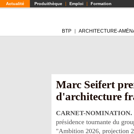
Aller
Actualité
Produithèque
Emploi
Formation
au
contenu
principal
BTP
ARCHITECTURE-AMÉN
Marc Seifert pre
d'architecture f
CARNET-NOMINATION.
présidence tournante du group
"Ambition 2026, projection 