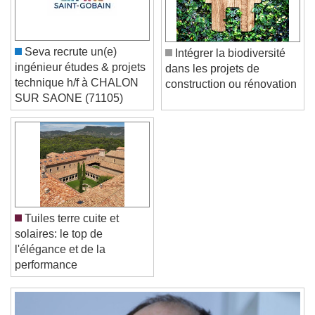
Caption Area Background
Color
Opacity
Seva recrute un(e)
Intégrer la biodiversité
Font Size
ingénieur études & projets
dans les projets de
technique h/f à CHALON
construction ou rénovation
SUR SAONE (71105)
Text Edge Style
Font Family
Reset
Done
Tuiles terre cuite et
Close Modal Dialog
solaires: le top de
End of dialog window.
l'élégance et de la
performance