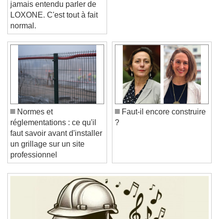
jamais entendu parler de
LOXONE. C'est tout à fait
normal.
Video Player is loading.
Play Video
Play
Skip Backward
Skip Forward
Unmute
Current Time
0:00
Normes et
Faut-il encore construire
/
réglementations : ce qu'il
?
Duration
-:-
faut savoir avant d'installer
Loaded
:
0%
Stream Type
LIVE
un grillage sur un site
Seek to live, currently behind live
LIVE
professionnel
Remaining Time
-
0:00
1x
Playback Rate
Chapters