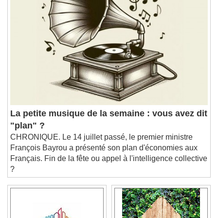
Chapters
Descriptions
descriptions off
, selected
Subtitles
subtitles settings
, opens subtitles
settings dialog
subtitles off
, selected
Audio Track
Picture-in-Picture
Fullscreen
La petite musique de la semaine : vous avez dit
This is a modal window.
"plan" ?
Beginning of dialog window. Escape will cancel
CHRONIQUE. Le 14 juillet passé, le premier ministre
and close the window.
François Bayrou a présenté son plan d'économies aux
Text
Français. Fin de la fête ou appel à l'intelligence collective
?
Color
Opacity
Text Background
Color
Opacity