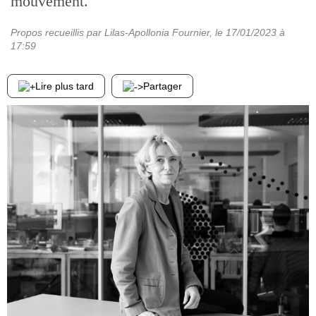
mouvement.
Propos recueillis par Lilas-Apollonia Fournier
, le
17/01/2023
à
17:59
Lire plus tard
Partager