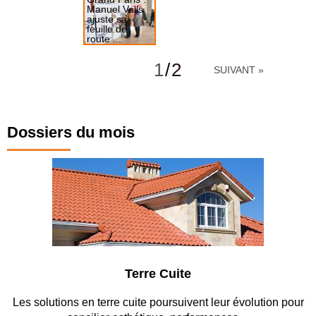
Manuel Valls
ajuste sa
feuille de
route ...
Autoroutes
urbaines, La
1
/
2
SUIVANT »
Défense, JO et
Expo...
Dossiers du mois
Parking et garages
ur
Entre circulation, sécurisation des accès, durabilité des