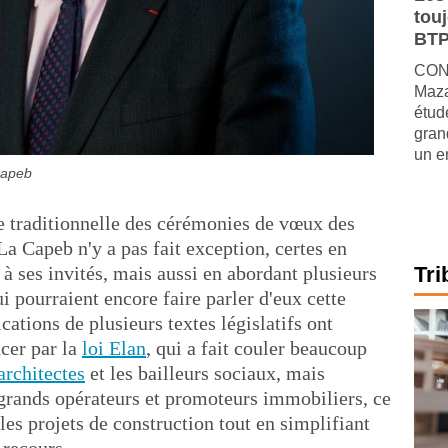
tou
BTP
CONJ
Maza
étude
gran
un e
apeb
de traditionnelle des cérémonies de vœux des
La Capeb n'y a pas fait exception, certes en
à ses invités, mais aussi en abordant plusieurs
Tri
i pourraient encore faire parler d'eux cette
ications de plusieurs textes législatifs ont
cer par la
loi Elan
, qui a fait couler beaucoup
architectes
et les bailleurs sociaux, mais
 grands opérateurs et promoteurs immobiliers, ce
les projets de construction tout en simplifiant