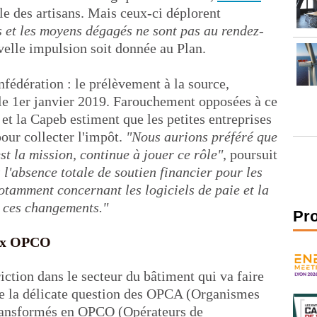
ble des artisans. Mais ceux-ci déplorent
s et les moyens dégagés ne sont pas au rendez-
velle impulsion soit donnée au Plan.
nfédération : le prélèvement à la source,
 le 1er janvier 2019. Farouchement opposées à ce
 et la Capeb estiment que les petites entreprises
pour collecter l'impôt.
"Nous aurions préféré que
est la mission, continue à jouer ce rôle"
, poursuit
l'absence totale de soutien financier pour les
otamment concernant les logiciels de paie et la
e ces changements."
Pr
eux OPCO
riction dans le secteur du bâtiment qui va faire
t de la délicate question des OPCA (Organismes
 transformés en OPCO (Opérateurs de