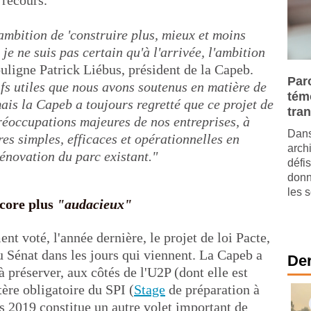
 recours.
 ambition de 'construire plus, mieux et moins
, je ne suis pas certain qu'à l'arrivée, l'ambition
ouligne Patrick Liébus, président de la Capeb.
Paro
ifs utiles que nous avons soutenus en matière de
tém
ais la Capeb a toujours regretté que ce projet de
tra
préoccupations majeures de nos entreprises, à
Dans
es simples, efficaces et opérationnelles en
arch
rénovation du parc existant."
défis
donn
les s
ncore plus
"audacieux"
t voté, l'année dernière, le projet de loi Pacte,
u Sénat dans les jours qui viennent. La Capeb a
Der
 à préserver, aux côtés de l'U2P (dont elle est
tère obligatoire du SPI (
Stage
de préparation à
ces 2019 constitue un autre volet important de