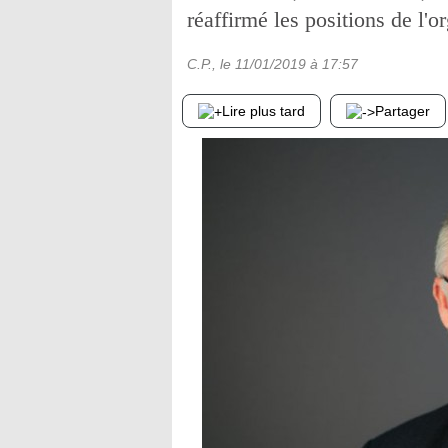
réaffirmé les positions de l'o
C.P.
, le
11/01/2019
à 17:57
Lire plus tard
Partager