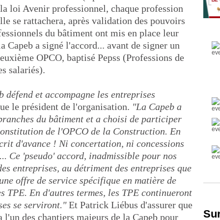
la loi Avenir professionnel, chaque profession
le se rattachera, après validation des pouvoirs
fessionnels du bâtiment ont mis en place leur
 Capeb a signé l'accord... avant de signer un
 deuxième OPCO, baptisé Pepss (Professions de
s salariés).
b défend et accompagne les entreprises
que le président de l'organisation.
"La Capeb a
 branches du bâtiment et a choisi de participer
constitution de l'OPCO de la Construction. En
écrit d'avance ! Ni concertation, ni concessions
... Ce 'pseudo' accord, inadmissible pour nos
des entreprises, au détriment des entreprises que
une offre de service spécifique en matière de
es TPE. En d'autres termes, les TPE continueront
ses se serviront."
Et Patrick Liébus d'assurer que
Sur
ra l'un des chantiers majeurs de la Capeb pour