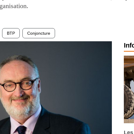
rganisation.
BTP
Conjoncture
Inf
Les