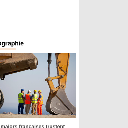
ographie
 majors françaises trustent