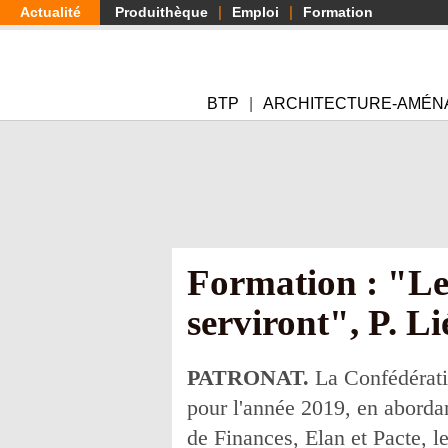
Aller
Actualité
Produithèque
Emploi
Formation
au
contenu
principal
BTP
ARCHITECTURE-AMÉN
Formation : "Les
serviront", P. L
PATRONAT.
La Confédératio
pour l'année 2019, en aborda
de Finances, Elan et Pacte, l