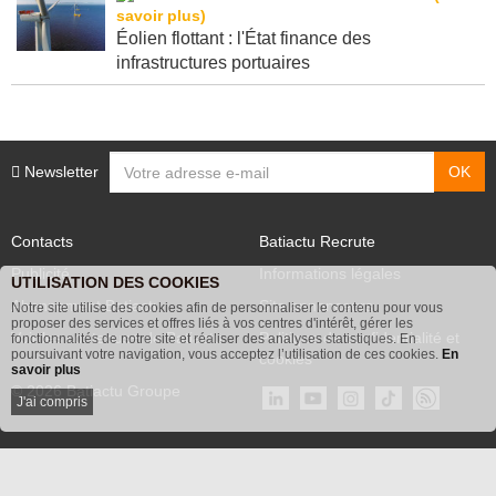
Éolien flottant : l'État finance des
infrastructures portuaires
Newsletter
Contacts
Batiactu Recrute
Publicité
Informations légales
UTILISATION DES COOKIES
Abonnement Batiactu
Site annonceurs
Notre site utilise des cookies afin de personnaliser le contenu pour vous
proposer des services et offres liés à vos centres d'intérêt, gérer les
Voir les contenus+ de Batiactu
Politique de confidentialité et
fonctionnalités de notre site et réaliser des analyses statistiques. En
poursuivant votre navigation, vous acceptez l’utilisation de ces cookies.
En
cookies
savoir plus
© 2026 Batiactu Groupe
J'ai compris