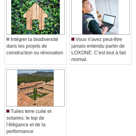
Caption Area Background
Color
Opacity
Font Size
Intégrer la biodiversité
Vous n'avez peut-être
dans les projets de
jamais entendu parler de
Text Edge Style
construction ou rénovation
LOXONE. C'est tout à fait
normal.
Font Family
Reset
Done
Close Modal Dialog
End of dialog window.
Tuiles terre cuite et
solaires: le top de
l'élégance et de la
performance