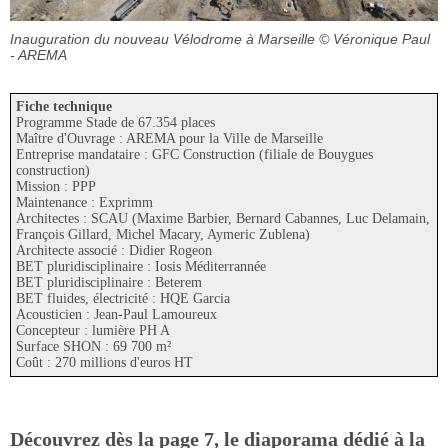
Inauguration du nouveau Vélodrome à Marseille
© Véronique Paul
- AREMA
Fiche technique
Programme Stade de 67.354 places
Maître d'Ouvrage : AREMA pour la Ville de Marseille
Entreprise mandataire : GFC Construction (filiale de Bouygues
construction)
Mission : PPP
Maintenance : Exprimm
Architectes : SCAU (Maxime Barbier, Bernard Cabannes, Luc Delamain,
François Gillard, Michel Macary, Aymeric Zublena)
Architecte associé : Didier Rogeon
BET pluridisciplinaire : Iosis Méditerrannée
BET pluridisciplinaire : Beterem
BET fluides, électricité : HQE Garcia
Acousticien : Jean-Paul Lamoureux
Concepteur : lumière PH A
Surface SHON : 69 700 m²
Coût : 270 millions d'euros HT
Découvrez dès la page 7, le diaporama dédié à la