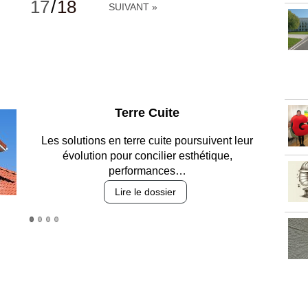
17
/
18
SUIVANT »
Parking et garages
Entre circulation, sécurisation des accès, durabilité
des revêtements et intégration…
Lire le dossier