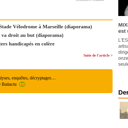
MIX
 Stade Vélodrome à Marseille (diaporama)
est
 va droit au but (diaporama)
L'ES
ers handicapés en colère
arti
diri
Suite de l'article >
onze
seul
alyses, enquêtes, décryptages…
e Batiactu
Der