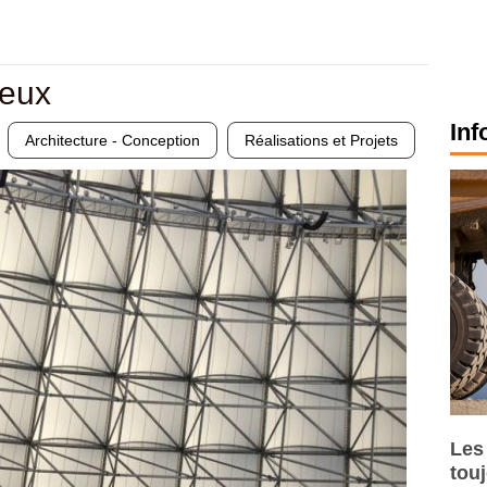
neux
Inf
Architecture - Conception
Réalisations et Projets
Les
tou