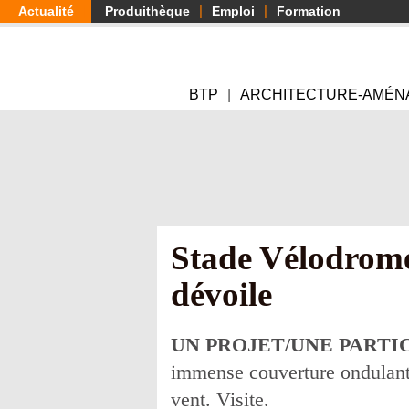
Aller
Actualité
Produithèque
Emploi
Formation
au
contenu
principal
BTP
ARCHITECTURE-AMÉN
Stade Vélodrome 
dévoile
UN PROJET/UNE PARTI
immense couverture ondulante
vent. Visite.