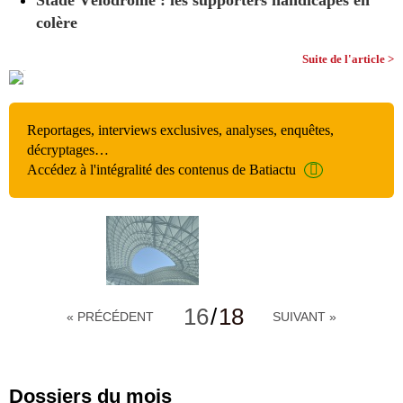
colère
Suite de l'article >
Reportages, interviews exclusives, analyses, enquêtes,
décryptages…
Accédez à l'intégralité des contenus de Batiactu
16
/
18
« PRÉCÉDENT
SUIVANT »
Dossiers du mois