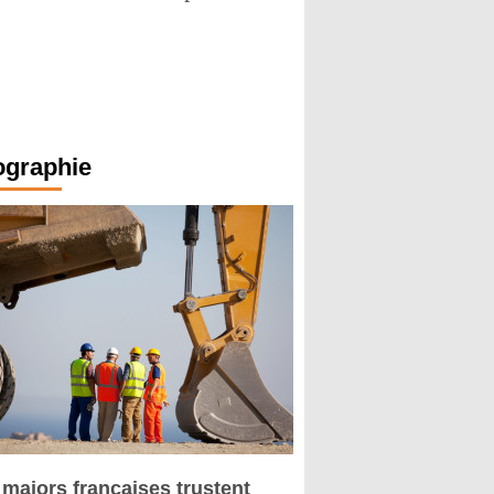
ographie
 majors françaises trustent