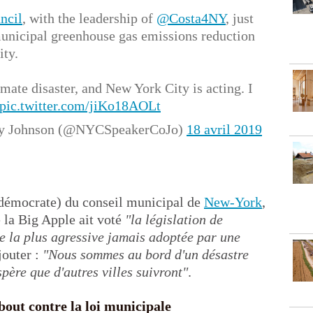
cil
, with the leadership of
@Costa4NY
, just
unicipal greenhouse gas emissions reduction
ity.
imate disaster, and New York City is acting. I
pic.twitter.com/jiKo18AOLt
ey Johnson (@NYCSpeakerCoJo)
18 avril 2019
(démocrate) du conseil municipal de
New-York
,
e la Big Apple ait voté
"la législation de
re la plus agressive jamais adoptée par une
ajouter :
"Nous sommes au bord d'un désastre
spère que d'autres villes suivront"
.
bout contre la loi municipale