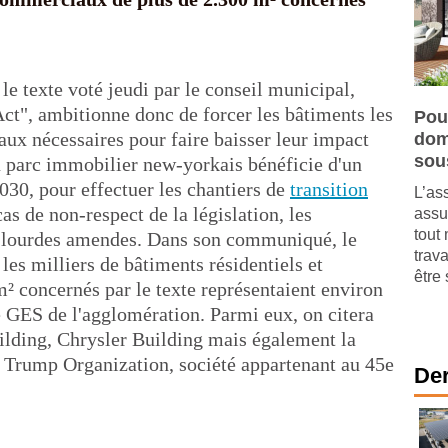
le texte voté jeudi par le conseil municipal,
Act", ambitionne donc de forcer les bâtiments les
Pou
vaux nécessaires pour faire baisser leur impact
dom
sou
u parc immobilier new-yorkais bénéficie d'un
2030, pour effectuer les chantiers de
transition
L’as
as de non-respect de la législation, les
assu
tout 
e lourdes amendes. Dans son communiqué, le
trav
les milliers de bâtiments résidentiels et
être 
 concernés par le texte représentaient environ
e GES de l'agglomération. Parmi eux, on citera
ilding, Chrysler Building mais également la
a Trump Organization, société appartenant au 45e
Der