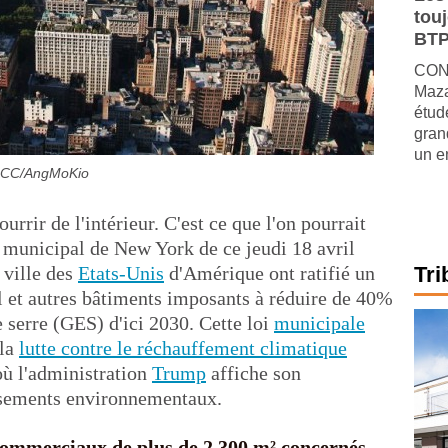
tou
BTP
CONJ
Maza
étude
gran
un e
aCC/AngMoKio
rir de l'intérieur. C'est ce que l'on pourrait
l municipal de New York de ce jeudi 18 avril
 ville des
Etats-Unis
d'Amérique ont ratifié un
Tri
el et autres bâtiments imposants à réduire de 40%
e serre (GES) d'ici 2030. Cette loi
municipale
 la
lutte contre le réchauffement climatique
où l'administration
Trump
affiche son
rsements environnementaux.
 commerciaux de plus de 2.300 m² concernés