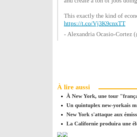
and create a ton of jobs doing
This exactly the kind of eco
https://t.co/Vj3K9cnxTT
- Alexandria Ocasio-Corte
À lire aussi
À New York, une tour "françai
Un quintuplex new-yorkais mi
New York s'attaque aux émiss
La Californie produira une él