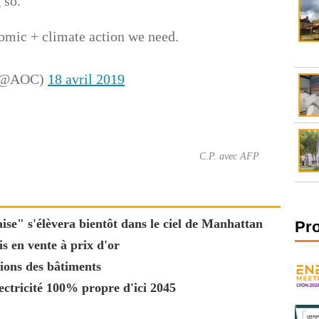
 so.
nomic + climate action we need.
z (@AOC)
18 avril 2019
C.P. avec AFP
se" s'élèvera bientôt dans le ciel de Manhattan
Pr
s en vente à prix d'or
ions des bâtiments
ectricité 100% propre d'ici 2045