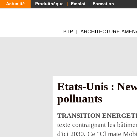
Aller
Actualité
Produithèque
Emploi
Formation
au
contenu
principal
BTP
ARCHITECTURE-AMÉN
Etats-Unis : New
polluants
TRANSITION ENERGET
texte contraignant les bâtime
d'ici 2030. Ce "Climate Mobil