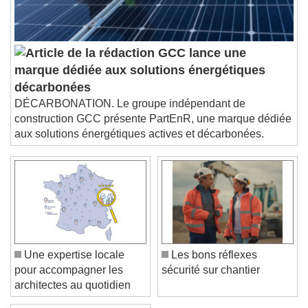
subtitles off
, selected
Audio Track
GCC lance une
Picture-in-Picture
Fullscreen
marque dédiée aux solutions énergétiques
This is a modal window.
décarbonées
Beginning of dialog window. Escape will cancel
DÉCARBONATION. Le groupe indépendant de
and close the window.
construction GCC présente PartEnR, une marque dédiée
Text
aux solutions énergétiques actives et décarbonées.
Color
Opacity
Text Background
Color
Opacity
Caption Area Background
Une expertise locale
Les bons réflexes
Color
Opacity
pour accompagner les
sécurité sur chantier
Font Size
architectes au quotidien