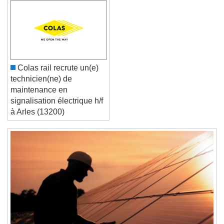
Text Edge Style
Font Family
Colas rail recrute un(e)
technicien(ne) de
Reset
Done
maintenance en
Close Modal Dialog
signalisation électrique h/f
End of dialog window.
à Arles (13200)