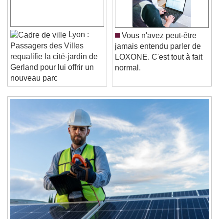
Play Video
Play
Skip Backward
Skip Forward
Unmute
Lyon :
Vous n'avez peut-être
Current Time
0:00
Passagers des Villes
jamais entendu parler de
/
requalifie la cité-jardin de
LOXONE. C'est tout à fait
Duration
-:-
Gerland pour lui offrir un
normal.
Loaded
:
0%
Stream Type
LIVE
nouveau parc
Seek to live, currently behind live
LIVE
Remaining Time
-
0:00
1x
Playback Rate
Chapters
Chapters
Descriptions
descriptions off
, selected
Subtitles
subtitles settings
, opens subtitles
settings dialog