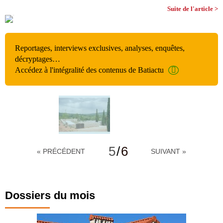
Suite de l'article >
Reportages, interviews exclusives, analyses, enquêtes,
décryptages…
Accédez à l'intégralité des contenus de Batiactu
5
/
6
« PRÉCÉDENT
SUIVANT »
Dossiers du mois