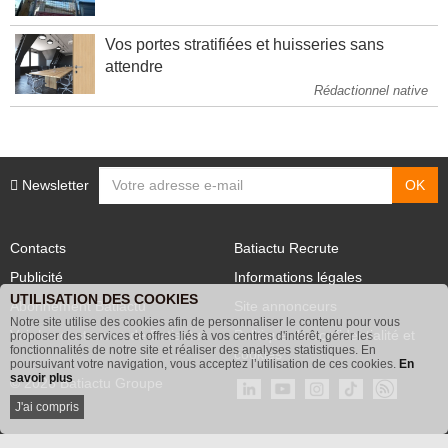
Vos portes stratifiées et huisseries sans
attendre
Rédactionnel native
Newsletter
Contacts
Batiactu Recrute
Publicité
Informations légales
UTILISATION DES COOKIES
Abonnement Batiactu
Site annonceurs
Notre site utilise des cookies afin de personnaliser le contenu pour vous
Voir les contenus+ de Batiactu
Politique de confidentialité et
proposer des services et offres liés à vos centres d'intérêt, gérer les
fonctionnalités de notre site et réaliser des analyses statistiques. En
cookies
poursuivant votre navigation, vous acceptez l’utilisation de ces cookies.
En
savoir plus
© 2026 Batiactu Groupe
J'ai compris