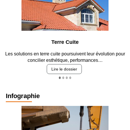
Terre Cuite
n terre cuite poursuivent leur évolution pour
Entre circulation
cilier esthétique, performances…
re
Lire le dossier
Infographie