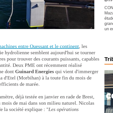
CONJ
Maza
étude
gran
un e
machines entre Ouessant et le continent
, les
gie hydrolienne semblent aujourd'hui se tourner
ires pour trouver des courants puissants, capables
Tri
quantité. Deux PME ont récemment réalisé
ne dont
Guinard Energies
qui vient d'immerger
a d'Etel (Morbihan) à la toute fin du mois de
oefficients de marée.
ètre, déjà testée en janvier en rade de Brest,
u mois de mai dans son milieu naturel. Nicolas
e la société explique : "
Les opérations