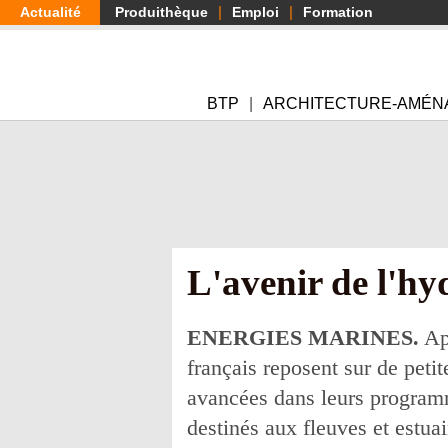
Aller
Actualité
Produithèque
Emploi
Formation
au
contenu
principal
BTP
ARCHITECTURE-AMÉN
L'avenir de l'hyd
ENERGIES MARINES.
Apr
français reposent sur de peti
avancées dans leurs programm
destinés aux fleuves et estuai