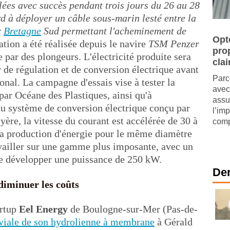
lées avec succès pendant trois jours du 26 au 28
ord à déployer un câble sous-marin lesté entre la
r
Bretagne
Sud permettant l'acheminement de
Opt
lation a été réalisée depuis le navire
TSM Penzer
pro
e par des plongeurs. L'électricité produite sera
clai
 de régulation et de conversion électrique avant
Parc
ional. La campagne d'essais vise à tester la
avec
 par Océane des Plastiques, ainsi qu'à
assu
du système de conversion électrique conçu par
l’im
uyère, la vitesse du courant est accélérée de 30 à
comp
la production d'énergie pour le même diamètre
availler sur une gamme plus imposante, avec un
de développer une puissance de 250 kW.
Der
diminuer les coûts
artup
Eel Energy
de Boulogne-sur-Mer (Pas-de-
uviale de son hydrolienne à membrane
à Gérald