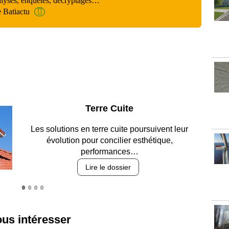
alyses, enquêtes, décryptages…
e Batiactu
Parking et garages
Entre circulation, sécurisation des accès, durabilité
des revêtements et intégration…
Lire le dossier
ous intéresser