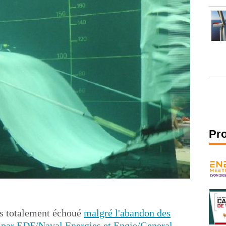
Pr
as totalement échoué
malgré l'abandon des
 par EDF/Naval Energies et Engie/General