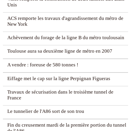
Unis
C’est ce type de tunnelier qui permettra d’engager les
travaux, en 1983, du
tunnel sous la Manche
. Celui-ci
permet, depuis 1994, de rejoindre le Royaume-Uni par voie
ACS remporte les travaux d'agrandissement du métro de
ferrée. Sur ses 50,5 km de longueur totale, 38 km ont été
New York
creusés sous la mer. Depuis 1972, ce sont 115 tunneliers
qui ont contribué à des projets d’infrastructures en France,
Achèvement du forage de la ligne B du métro toulousain
dont 77 dédiés aux routes et assainissement, et 38 dédiés
au transport collectif. A ceux-ci devront s’ajouter la
trentaine de tunneliers
mobilisés en simultané en 2020
Toulouse aura sa deuxième ligne de métro en 2007
pour participer aux travaux du
Grand Paris Express
, avec
ses
200 km de lignes
et ses 68 gares.
A vendre : foreuse de 580 tonnes !
Eiffage met le cap sur la ligne Perpignan Figueras
Travaux de sécurisation dans le troisième tunnel de
France
Le tunnelier de l'A86 sort de son trou
Fin du creusement mardi de la première portion du tunnel
de l'A86