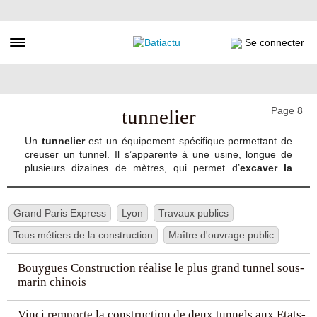
Aller
au
contenu
Toggle navigation
Se connecter
principal
Page 8
tunnelier
Un
tunnelier
est un équipement spécifique permettant de
creuser un tunnel. Il s’apparente à une usine, longue de
plusieurs dizaines de mètres, qui permet d’
excaver la
roche
, d’évacuer les déblais et d’
assembler
dans le même
temps les
parois du tunnel
après son passage. Si les
premiers essais de tunnelage ont débuté en 1825, il faudra
Grand Paris Express
Lyon
Travaux publics
attendre 1845 pour voir apparaître le Mountain Slicer,
Tous métiers de la construction
premier tunnelier à avoir foré le
Maître d'ouvrage public
tunnel ferroviaire de
Fréjus
pour relier la France à l’Italie. En 1952, le premier
“tunnelier moderne” fut mis au point par l’ingénieur
James
Bouygues Construction réalise le plus grand tunnel sous-
Robbins
, puis en
1972
, le tunnelier à double jupe fut
marin chinois
élaboré.
Vinci remporte la construction de deux tunnels aux Etats-