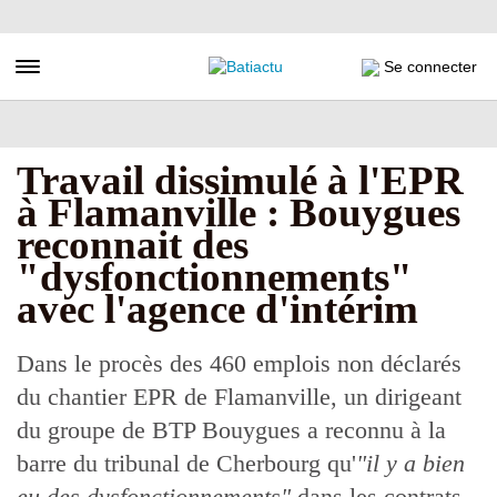
Aller
au
contenu
Toggle navigation
Se connecter
principal
Travail dissimulé à l'EPR
à Flamanville : Bouygues
reconnait des
"dysfonctionnements"
avec l'agence d'intérim
Dans le procès des 460 emplois non déclarés
du chantier EPR de Flamanville, un dirigeant
du groupe de BTP Bouygues a reconnu à la
barre du tribunal de Cherbourg qu'
"il y a bien
eu des dysfonctionnements"
dans les contrats