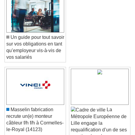
Un guide pour tout savoir
sur vos obligations en tant
qu’employeur vis-à-vis de
vos salariés
Video Player is loading.
Play Video
Play
Skip Backward
Skip Forward
Unmute
Current Time
0:00
Masselin fabrication
La
/
recrute un(e) monteur
Métropole Européenne de
Duration
-:-
câbleur f/h f/h à Cormelles-
Lille engage la
Loaded
:
0%
le-Royal (14123)
Stream Type
LIVE
requalification d’un de ses