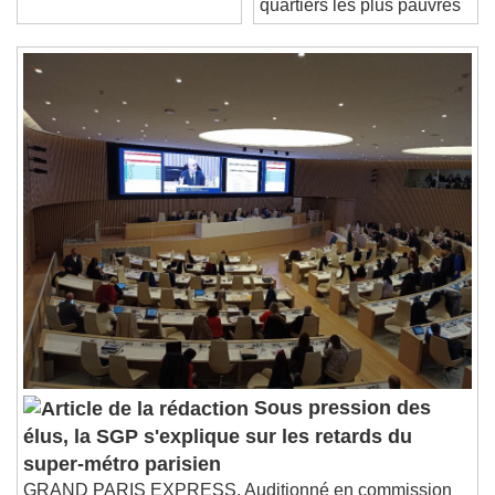
Seek to live, currently behind live
LIVE
quartiers les plus pauvres
Remaining Time
-
0:00
1x
Playback Rate
Chapters
Chapters
Descriptions
descriptions off
, selected
Subtitles
subtitles settings
, opens subtitles
settings dialog
subtitles off
, selected
Audio Track
Picture-in-Picture
Fullscreen
Sous pression des
This is a modal window.
élus, la SGP s'explique sur les retards du
Beginning of dialog window. Escape will cancel
super-métro parisien
and close the window.