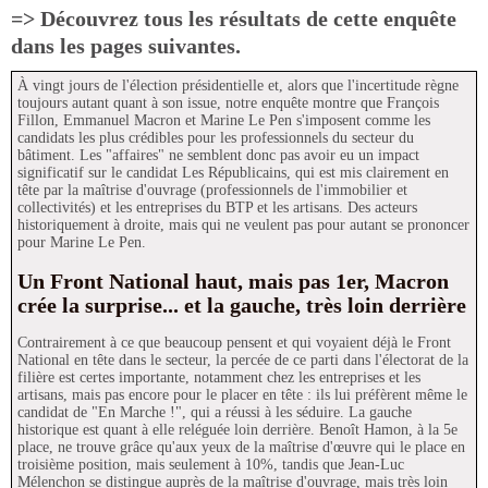
=> Découvrez tous les résultats de cette enquête
dans les pages suivantes.
À vingt jours de l'élection présidentielle et, alors que l'incertitude règne
toujours autant quant à son issue, notre enquête montre que François
Fillon, Emmanuel Macron et Marine Le Pen s'imposent comme les
candidats les plus crédibles pour les professionnels du secteur du
bâtiment. Les "affaires" ne semblent donc pas avoir eu un impact
significatif sur le candidat Les Républicains, qui est mis clairement en
tête par la maîtrise d'ouvrage (professionnels de l'immobilier et
collectivités) et les entreprises du BTP et les artisans. Des acteurs
historiquement à droite, mais qui ne veulent pas pour autant se prononcer
pour Marine Le Pen.
Un Front National haut, mais pas 1er, Macron
crée la surprise... et la gauche, très loin derrière
Contrairement à ce que beaucoup pensent et qui voyaient déjà le Front
National en tête dans le secteur, la percée de ce parti dans l'électorat de la
filière est certes importante, notamment chez les entreprises et les
artisans, mais pas encore pour le placer en tête : ils lui préfèrent même le
candidat de "En Marche !", qui a réussi à les séduire. La gauche
historique est quant à elle reléguée loin derrière. Benoît Hamon, à la 5e
place, ne trouve grâce qu'aux yeux de la maîtrise d'œuvre qui le place en
troisième position, mais seulement à 10%, tandis que Jean-Luc
Mélenchon se distingue auprès de la maîtrise d'ouvrage, mais très loin