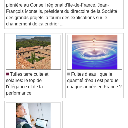
GRAND PARIS EXPRESS. Auditionné en commission
Text
plénière au Conseil régional d'Ile-de-France, Jean-
François Monteils, président du directoire de la Société
Color
Opacity
des grands projets, a fourni des explications sur le
Text Background
changement de calendrier ...
Color
Opacity
Caption Area Background
Color
Opacity
Font Size
Tuiles terre cuite et
Fuites d’eau : quelle
solaires: le top de
quantité d’eau est perdue
Text Edge Style
l'élégance et de la
chaque année en France ?
performance
Font Family
Reset
Done