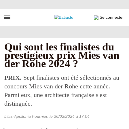
Aller
au
contenu
Toggle navigation
Se connecter
principal
Qui sont les finalistes du
prestigieux prix Mies van
der Rohe 2024 ?
PRIX.
Sept finalistes ont été sélectionnés au
concours Mies van der Rohe cette année.
Parmi eux, une architecte française s'est
distinguée.
Lilas-Apollonia Fournier
, le
26/02/2024
à 17:04