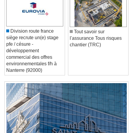
Video Player is loading.
Play Video
Play
Skip Backward
Skip Forward
Division route france
Tout savoir sur
Unmute
siège recrute un(e) stage
l'assurance Tous risques
Current Time
0:00
pfe / césure -
chantier (TRC)
/
développement
Duration
-:-
commercial des offres
Loaded
:
0%
environnementales f/h à
Stream Type
LIVE
Nanterre (92000)
Seek to live, currently behind live
LIVE
Remaining Time
-
0:00
1x
Playback Rate
Chapters
Chapters
Descriptions
descriptions off
, selected