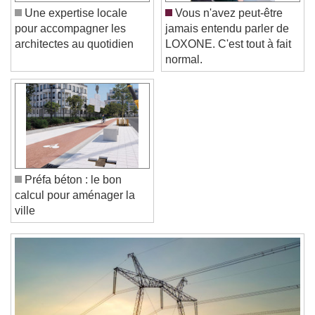
Font Size
Une expertise locale
Vous n'avez peut-être
pour accompagner les
jamais entendu parler de
architectes au quotidien
LOXONE. C'est tout à fait
Text Edge Style
normal.
Font Family
Reset
Done
Close Modal Dialog
Préfa béton : le bon
End of dialog window.
calcul pour aménager la
ville