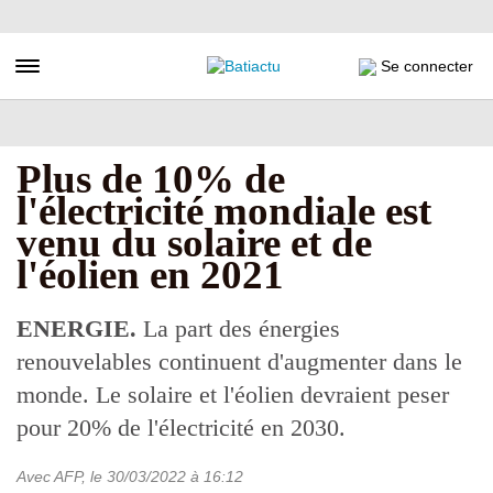
Aller
au
contenu
Toggle navigation
Se connecter
principal
Plus de 10% de
l'électricité mondiale est
venu du solaire et de
l'éolien en 2021
ENERGIE.
La part des énergies
renouvelables continuent d'augmenter dans le
monde. Le solaire et l'éolien devraient peser
pour 20% de l'électricité en 2030.
Avec AFP
, le
30/03/2022
à 16:12