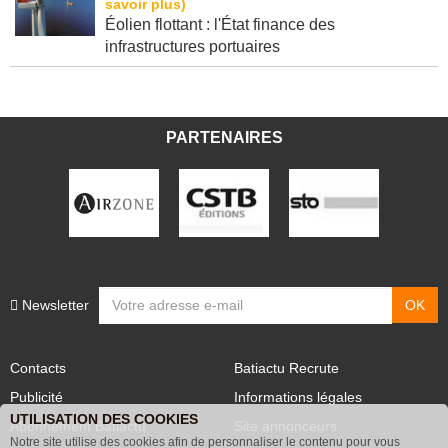
Éolien flottant : l'État finance des
infrastructures portuaires
PARTENAIRES
Newsletter
Contacts
Batiactu Recrute
Publicité
Informations légales
UTILISATION DES COOKIES
Abonnement Batiactu
Site annonceurs
Notre site utilise des cookies afin de personnaliser le contenu pour vous