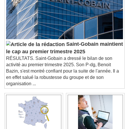
Subtitles
subtitles settings
, opens subtitles
settings dialog
subtitles off
, selected
Audio Track
Picture-in-Picture
Fullscreen
Saint-Gobain maintient
This is a modal window.
le cap au premier trimestre 2025
Beginning of dialog window. Escape will cancel
RÉSULTATS. Saint-Gobain a dressé le bilan de son
and close the window.
activité au premier trimestre 2025. Son P-dg, Benoit
Text
Bazin, s'est montré confiant pour la suite de l'année. Il a
en effet salué la robustesse du groupe et de son
Color
Opacity
organisation ...
Text Background
Color
Opacity
Caption Area Background
Color
Opacity