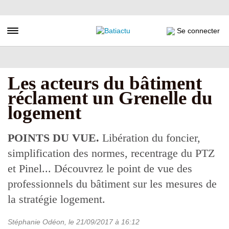
Aller
au
contenu
Toggle navigation
Se connecter
principal
Les acteurs du bâtiment
réclament un Grenelle du
logement
POINTS DU VUE.
Libération du foncier,
simplification des normes, recentrage du PTZ
et Pinel... Découvrez le point de vue des
professionnels du bâtiment sur les mesures de
la stratégie logement.
Stéphanie Odéon
, le
21/09/2017
à 16:12