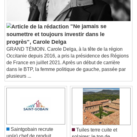
Subtitles
subtitles settings
, opens subtitles
settings dialog
subtitles off
, selected
"Ne jamais se
Audio Track
soumettre et toujours investir dans le
Picture-in-Picture
Fullscreen
progrès", Carole Delga
This is a modal window.
GRAND TÉMOIN. Carole Delga, à la tête de la région
Occitanie depuis 2016, a pris la présidence des Régions
Beginning of dialog window. Escape will cancel
de France en juillet 2021. Après un début de carrière
and close the window.
dans le BTP, la femme politique de gauche, passée par
Text
plusieurs ...
Color
Opacity
Text Background
Color
Opacity
Caption Area Background
Saintgobain recrute
Tuiles terre cuite et
Color
Opacity
un(e) chef de produit
solaires: le top de