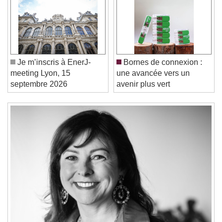
Video Player is loading.
Play Video
Play
Skip Backward
Skip Forward
Unmute
Je m’inscris à EnerJ-
Bornes de connexion :
Current Time
0:00
meeting Lyon, 15
une avancée vers un
/
septembre 2026
avenir plus vert
Duration
-:-
Loaded
:
0%
Stream Type
LIVE
Seek to live, currently behind live
LIVE
Remaining Time
-
0:00
1x
Playback Rate
Chapters
Chapters
Descriptions
descriptions off
, selected