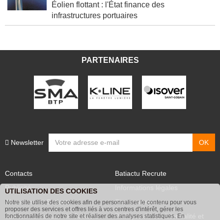
Éolien flottant : l'État finance des
infrastructures portuaires
PARTENAIRES
Newsletter
Contacts
Batiactu Recrute
Publicité
Informations légales
UTILISATION DES COOKIES
Abonnement Batiactu
Site annonceurs
Notre site utilise des cookies afin de personnaliser le contenu pour vous
proposer des services et offres liés à vos centres d'intérêt, gérer les
Voir les contenus+ de Batiactu
Politique de confidentialité et
fonctionnalités de notre site et réaliser des analyses statistiques. En