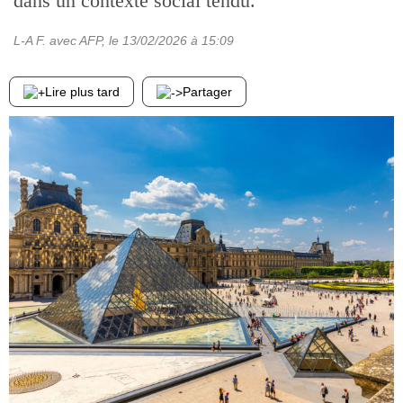
dans un contexte social tendu.
L-A F. avec AFP
, le
13/02/2026
à 15:09
Lire plus tard
Partager