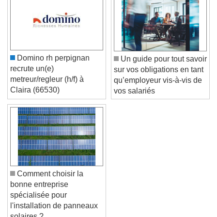
Caption Area Background
Color
Opacity
Font Size
Domino rh perpignan
Un guide pour tout savoir
Text Edge Style
recrute un(e)
sur vos obligations en tant
metreur/regleur (h/f) à
qu’employeur vis-à-vis de
Claira (66530)
vos salariés
Font Family
Reset
Done
Close Modal Dialog
End of dialog window.
Comment choisir la
bonne entreprise
spécialisée pour
l'installation de panneaux