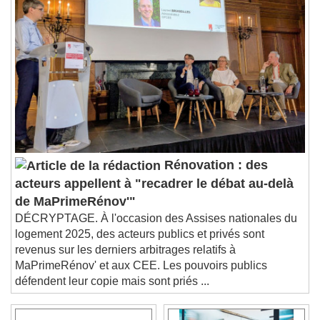
Descriptions
descriptions off
, selected
Subtitles
subtitles settings
, opens subtitles
settings dialog
subtitles off
, selected
Audio Track
Picture-in-Picture
Fullscreen
This is a modal window.
Rénovation : des
Beginning of dialog window. Escape will cancel
acteurs appellent à "recadrer le débat au-delà
and close the window.
de MaPrimeRénov'"
Text
DÉCRYPTAGE. À l'occasion des Assises nationales du
logement 2025, des acteurs publics et privés sont
Color
Opacity
revenus sur les derniers arbitrages relatifs à
Text Background
MaPrimeRénov' et aux CEE. Les pouvoirs publics
défendent leur copie mais sont priés ...
Color
Opacity