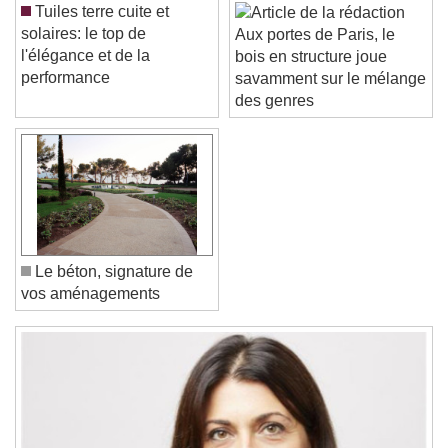
Color
Opacity
Tuiles terre cuite et
Font Size
solaires: le top de
Aux portes de Paris, le
l'élégance et de la
bois en structure joue
performance
savamment sur le mélange
Text Edge Style
des genres
Font Family
Reset
Done
Close Modal Dialog
Le béton, signature de
End of dialog window.
vos aménagements