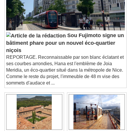
descriptions off
, selected
Subtitles
subtitles settings
, opens subtitles
settings dialog
subtitles off
, selected
Audio Track
Sou Fujimoto signe un
bâtiment phare pour un nouvel éco-quartier
Picture-in-Picture
Fullscreen
niçois
This is a modal window.
REPORTAGE. Reconnaissable par son blanc éclatant et
Beginning of dialog window. Escape will cancel
ses courbes arrondies, Hana est l'emblème de Joia
and close the window.
Meridia, un éco-quartier situé dans la métropole de Nice.
Text
Comme le reste du projet, l'immeuble de 48 m vise des
sommets d'audace et ...
Color
Opacity
Text Background
Color
Opacity
Caption Area Background