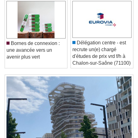
Video Player is loading.
Play Video
Play
Skip Backward
Skip Forward
Unmute
Délégation centre - est
Bornes de connexion :
Current Time
0:00
recrute un(e) chargé
une avancée vers un
/
d'études de prix vrd f/h à
avenir plus vert
Duration
-:-
Chalon-sur-Saône (71100)
Loaded
:
0%
Stream Type
LIVE
Seek to live, currently behind live
LIVE
Remaining Time
-
0:00
1x
Playback Rate
Chapters
Chapters
Descriptions