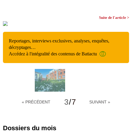
Suite de l'article >
Reportages, interviews exclusives, analyses, enquêtes,
décryptages…
Accédez à l'intégralité des contenus de Batiactu
3
/
7
« PRÉCÉDENT
SUIVANT »
Dossiers du mois