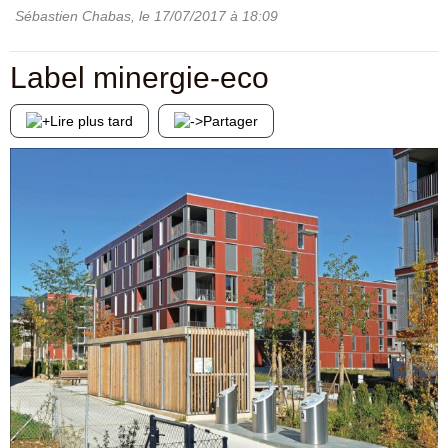
Sébastien Chabas
, le
17/07/2017
à 18:09
Label minergie-eco
Lire plus tard
Partager