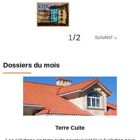
L'ITE sous
enduit,
vecteur de
façades
performantes
Mise en
oeuvre délicate
1
/
2
SUIVANT »
Dossiers du mois
Parking et garages