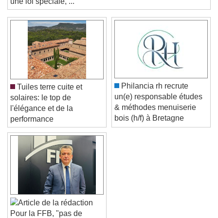
Color
Opacity
une loi spéciale, ...
Text Background
Color
Opacity
Caption Area Background
Color
Opacity
Font Size
Philancia rh recrute
Tuiles terre cuite et
un(e) responsable études
solaires: le top de
& méthodes menuiserie
l'élégance et de la
Text Edge Style
bois (h/f) à Bretagne
performance
Font Family
Reset
Done
Close Modal Dialog
End of dialog window.