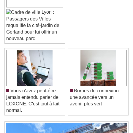
Lyon :
Passagers des Villes
requalifie la cité-jardin de
Gerland pour lui offrir un
nouveau parc
Video Player is loading.
Play Video
Play
Skip Backward
Skip Forward
Unmute
Current Time
0:00
Vous n'avez peut-être
Bornes de connexion :
/
jamais entendu parler de
une avancée vers un
Duration
-:-
LOXONE. C'est tout à fait
avenir plus vert
Loaded
:
0%
Stream Type
LIVE
normal.
Seek to live, currently behind live
LIVE
Remaining Time
-
0:00