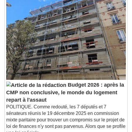
1x
Playback Rate
Chapters
Chapters
Descriptions
descriptions off
, selected
Subtitles
subtitles settings
, opens subtitles
settings dialog
subtitles off
, selected
Audio Track
Budget 2026 : après la
Picture-in-Picture
Fullscreen
CMP non conclusive, le monde du logement
This is a modal window.
repart à l'assaut
Beginning of dialog window. Escape will cancel
POLITIQUE. Comme redouté, les 7 députés et 7
and close the window.
sénateurs réunis le 19 décembre 2025 en commission
Text
mixte paritaire pour trouver un compromis sur le projet de
loi de finances n'y sont pas parvenus. Alors que se profile