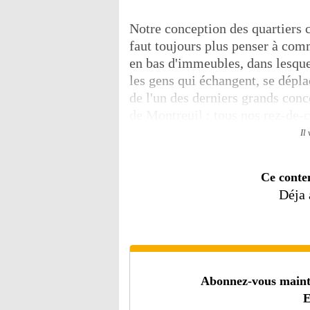
Notre conception des quartiers c
faut toujours plus penser à com
en bas d'immeubles, dans lesquel
les gens qui échangent, se dépla
de l'un des derniers grands conc
de Montreuil : tous nos rez-de-c
Il
Ce conte
Déja
Abonnez-vous mainten
E