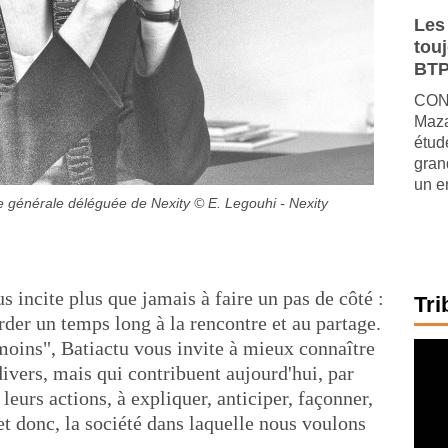
Les
tou
BTP
CONJ
Maza
étude
gran
un e
e générale déléguée de Nexity
© E. Legouhi - Nexity
s incite plus que jamais à faire un pas de côté :
Tri
order un temps long à la rencontre et au partage.
oins", Batiactu vous invite à mieux connaître
ivers, mais qui contribuent aujourd'hui, par
 leurs actions, à expliquer, anticiper, façonner,
 et donc, la société dans laquelle nous voulons