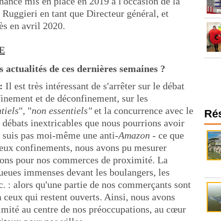
nance mis en place en 2019 à l'occasion de la
Ruggieri en tant que Directeur général, et
ès en avril 2020.
E
s actualités de ces dernières semaines ?
 :
Il est très intéressant de s'arrêter sur le débat
finement et de déconfinement, sur les
tiels
", "
non essentiels"
et la concurrence avec le
Ré
débats inextricables que nous pourrions avoir
e suis pas moi-même une anti-
Amazon
- ce que
s deux confinements, nous avons pu mesurer
avons pour nos commerces de proximité. La
ueues immenses devant les boulangers, les
c. : alors qu'une partie de nos commerçants sont
 ceux qui restent ouverts. Ainsi, nous avons
mité au centre de nos préoccupations, au cœur