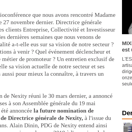
isioconférence que nous avons rencontré Madame
 27 novembre dernier. Directrice générale
s clients Entreprise, Collectivité et Investisseur
 des dernières semaines que nous venons de
MIX
lité a-t-elle eus sur sa vision de notre secteur ?
est
tions à venir ? Quel événement déclencheur et
e métier de promoteur ? Un entretien exclusif de
L'ES
arti
le sa vision actuelle de notre secteur et ses
diri
s aussi pour mieux la connaître, à travers un
onze
seul
n de Nexity réuni le 30 mars dernier, a annoncé
ises à son Assemblée générale du 19 mai
a été annoncée
la future nomination de
Der
de Directrice générale de Nexity,
à l'issue du
ans. Alain Dinin, PDG de Nexity entend ainsi