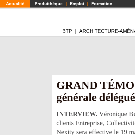
Aller
Actualité
Produithèque
Emploi
Formation
au
contenu
principal
BTP
ARCHITECTURE-AMÉN
GRAND TÉMOIN :
générale délégué
INTERVIEW.
Véronique Bé
clients Entreprise, Collectiv
Nexity sera effective le 19 m