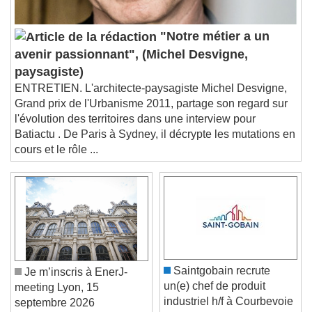
Audio Track
Picture-in-Picture
Fullscreen
"Notre métier a un
This is a modal window.
avenir passionnant", (Michel Desvigne,
Beginning of dialog window. Escape will cancel
paysagiste)
and close the window.
ENTRETIEN. L'architecte-paysagiste Michel Desvigne,
Text
Grand prix de l'Urbanisme 2011, partage son regard sur
l'évolution des territoires dans une interview pour
Color
Opacity
Batiactu . De Paris à Sydney, il décrypte les mutations en
Text Background
cours et le rôle ...
Color
Opacity
Caption Area Background
Color
Opacity
Font Size
Saintgobain recrute
Je m’inscris à EnerJ-
un(e) chef de produit
meeting Lyon, 15
Text Edge Style
industriel h/f à Courbevoie