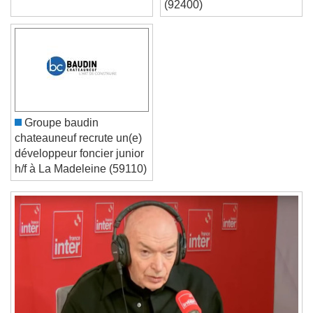
septembre 2026
(92400)
Font Family
Reset
Done
Close Modal Dialog
End of dialog window.
Groupe baudin
chateauneuf recrute un(e)
développeur foncier junior
h/f à La Madeleine (59110)