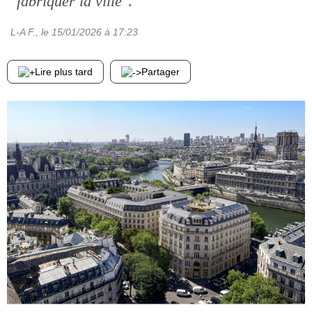
"
fabriquer la ville
".
L-A F.
, le
15/01/2026
à 17:23
Lire plus tard
Partager