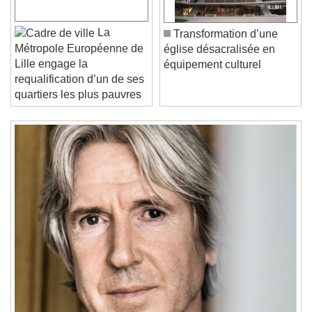
Play
Skip Backward
Skip Forward
Unmute
Current Time
0:00
La
Transformation d’une
/
Métropole Européenne de
église désacralisée en
Duration
-:-
Lille engage la
équipement culturel
Loaded
:
0%
Stream Type
LIVE
requalification d’un de ses
Seek to live, currently behind live
LIVE
quartiers les plus pauvres
Remaining Time
-
0:00
1x
Playback Rate
Chapters
Chapters
Descriptions
descriptions off
, selected
Subtitles
subtitles settings
, opens subtitles
settings dialog
subtitles off
, selected