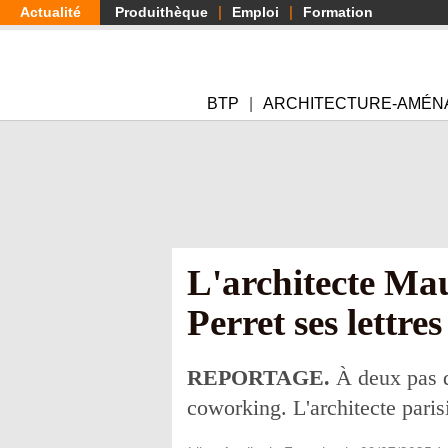
Aller
Actualité
Produithèque
Emploi
Formation
au
contenu
principal
BTP
ARCHITECTURE-AMÉN
L'architecte Ma
Perret ses lettre
REPORTAGE.
À deux pas d
coworking. L'architecte pari