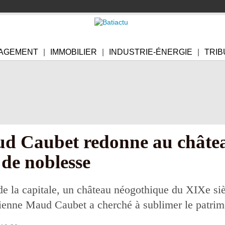
AGEMENT
IMMOBILIER
INDUSTRIE-ÉNERGIE
TRIB
ud Caubet redonne au châtea
s de noblesse
e la capitale, un château néogothique du XIXe siè
sienne Maud Caubet a cherché à sublimer le patrimo