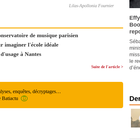
Lilas-Apollonia Fournier
Effy
Boos
rep
nservatoire de musique parisien
Séba
 imaginer l'école idéale
mini
 d'usage à Nantes
miss
le r
Suite de l'article >
d’én
alyses, enquêtes, décryptages…
Der
e Batiactu