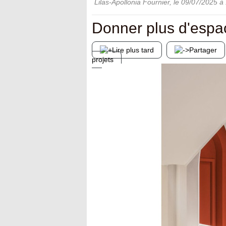
Lilas-Apollonia Fournier
, le
09/07/2025
à 
Donner plus d'espa
Lire plus tard
Partager
projets