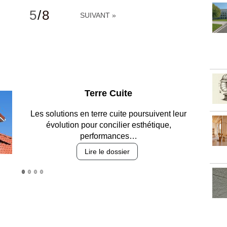
5
/
8
SUIVANT »
Parking et garages
Entre circulation, sécurisation des accès, durabilité
des revêtements et intégration…
Lire le dossier