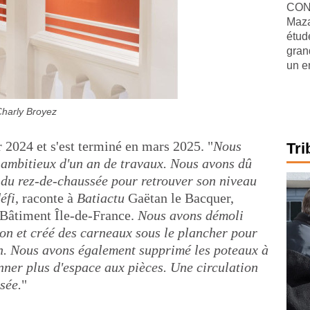
CONJ
Maza
étude
gran
un e
harly Broyez
 2024 et s'est terminé en mars 2025. "
Nous
Tri
g ambitieux d'un an de travaux. Nous avons dû
 du rez-de-chaussée pour retrouver son niveau
éfi
, raconte à
Batiactu
Gaëtan le Bacquer,
 Bâtiment Île-de-France.
Nous avons démoli
on et créé des carneaux sous le plancher pour
on. Nous avons également supprimé les poteaux à
nner plus d'espace aux pièces. Une circulation
nsée.
"