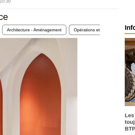
10:30
ce
Inf
Architecture - Aménagement
Opérations et
Les
tou
BTP