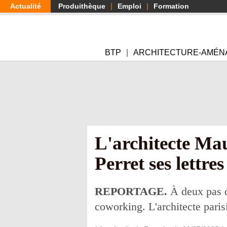
Aller
Actualité
Produithèque
Emploi
Formation
au
contenu
principal
BTP
ARCHITECTURE-AMÉN
L'architecte Ma
Perret ses lettre
REPORTAGE.
À deux pas d
coworking. L'architecte pari