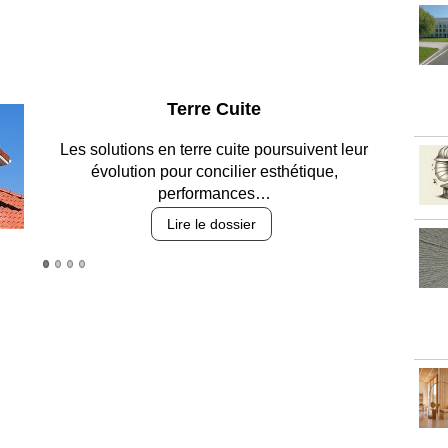
Parking et garages
Entre circulation, sécurisation des accès, durabilité
des revêtements et intégration…
Lire le dossier