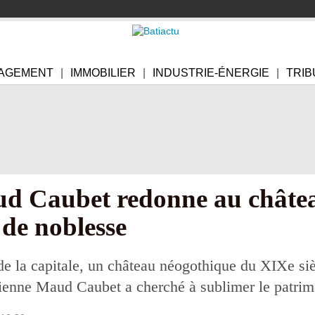
AGEMENT
IMMOBILIER
INDUSTRIE-ÉNERGIE
TRIB
ud Caubet redonne au châtea
s de noblesse
e la capitale, un château néogothique du XIXe siè
sienne Maud Caubet a cherché à sublimer le patrimo