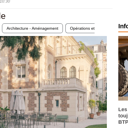
10:30
le
Inf
Architecture - Aménagement
Opérations et
Les
tou
BTP