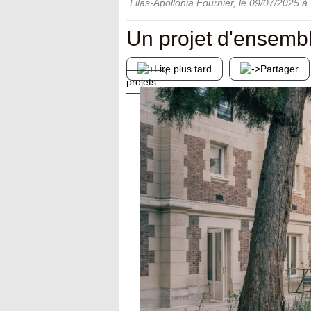
Lilas-Apollonia Fournier
, le
09/07/2025
à 
Un projet d'ensemb
Lire plus tard
Partager
projets