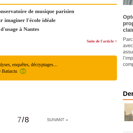
nservatoire de musique parisien
Opt
 imaginer l'école idéale
pro
 d'usage à Nantes
clai
Parc
Suite de l'article >
avec
assu
l’im
comp
alyses, enquêtes, décryptages…
e Batiactu
Der
7
/
8
SUIVANT »