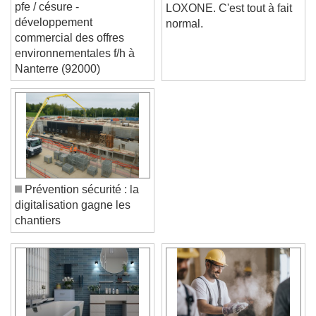
siège recrute un(e) stage
jamais entendu parler de
pfe / césure -
LOXONE. C'est tout à fait
développement
normal.
commercial des offres
environnementales f/h à
Nanterre (92000)
Prévention sécurité : la
digitalisation gagne les
chantiers
Video Player is loading.
Play Video
Play
Skip Backward
Skip Forward
Unmute