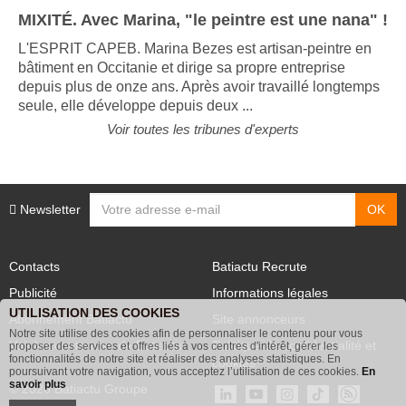
MIXITÉ. Avec Marina, "le peintre est une nana" !
L'ESPRIT CAPEB. Marina Bezes est artisan-peintre en
bâtiment en Occitanie et dirige sa propre entreprise
depuis plus de onze ans. Après avoir travaillé longtemps
seule, elle développe depuis deux ...
Voir toutes les tribunes d'experts
Newsletter
Contacts
Batiactu Recrute
Publicité
Informations légales
UTILISATION DES COOKIES
Abonnement Batiactu
Site annonceurs
Notre site utilise des cookies afin de personnaliser le contenu pour vous
proposer des services et offres liés à vos centres d'intérêt, gérer les
Voir les contenus+ de Batiactu
Politique de confidentialité et
fonctionnalités de notre site et réaliser des analyses statistiques. En
poursuivant votre navigation, vous acceptez l’utilisation de ces cookies.
En
cookies
savoir plus
© 2026 Batiactu Groupe