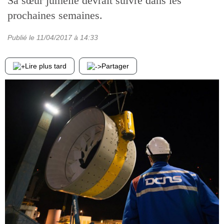
Sa sœur jumelle devrait suivre dans les
prochaines semaines.
Publié le
11/04/2017
à 14:33
Lire plus tard
Partager