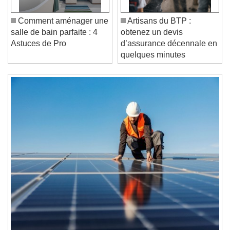
Current Time
0:00
/
Duration
-:-
Comment aménager une
Artisans du BTP :
Loaded
:
0%
salle de bain parfaite : 4
obtenez un devis
Stream Type
LIVE
Astuces de Pro
d’assurance décennale en
Seek to live, currently behind live
LIVE
quelques minutes
Remaining Time
-
0:00
1x
Playback Rate
Chapters
Chapters
Descriptions
descriptions off
, selected
Subtitles
subtitles settings
, opens subtitles
settings dialog
subtitles off
, selected
Audio Track