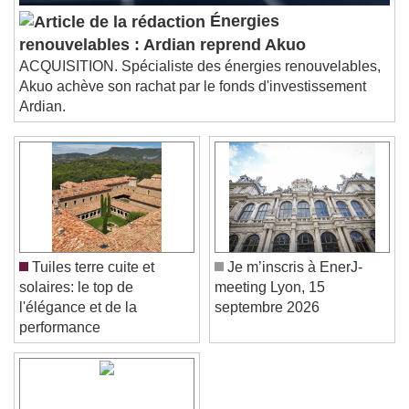
Picture-in-Picture
Fullscreen
This is a modal window.
Énergies
Beginning of dialog window. Escape will cancel
renouvelables : Ardian reprend Akuo
and close the window.
ACQUISITION. Spécialiste des énergies renouvelables,
Text
Akuo achève son rachat par le fonds d'investissement
Ardian.
Color
Opacity
Text Background
Color
Opacity
Caption Area Background
Color
Opacity
Tuiles terre cuite et
Je m’inscris à EnerJ-
Font Size
solaires: le top de
meeting Lyon, 15
l'élégance et de la
septembre 2026
performance
Text Edge Style