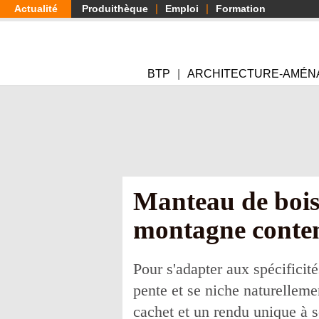
Aller
Actualité
Produithèque
Emploi
Formation
au
contenu
principal
BTP
ARCHITECTURE-AMÉN
Manteau de bois
montagne conte
Pour s'adapter aux spécificit
pente et se niche naturelleme
cachet et un rendu unique à so