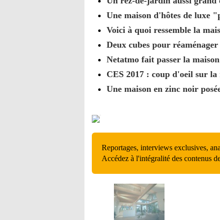
Un rez-de-jardin aussi grand
Une maison d'hôtes de luxe "
Voici à quoi ressemble la mai
Deux cubes pour réaménager l
Netatmo fait passer la maison
CES 2017 : coup d'oeil sur la
Une maison en zinc noir posé
Reportages, interviews exclusives, an
Accédez à l'intégralité des contenus d