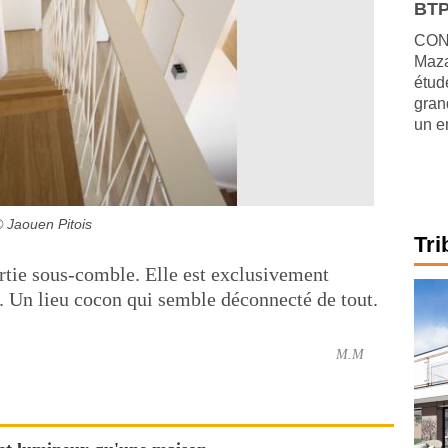
BTP
CONJ
Maza
étude
gran
un e
 Jaouen Pitois
Tri
artie sous-comble. Elle est exclusivement
. Un lieu cocon qui semble déconnecté de tout.
M.M