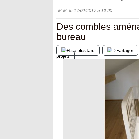
M.M
, le
17/02/2017
à 10:20
Des combles aménag
bureau
Lire plus tard
Partager
projets