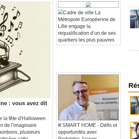
La
Métropole Européenne de
Lille engage la
requalification d’un de ses
quartiers les plus pauvres
Ré
ne : vous avez dit
 la fête d'Halloween
in de l'imaginaire
SMART HOME - Défis et
 bonbons, plusieurs
opportunités avec
ttisées cette
Rodolphe Jacson,
Président Overkiz