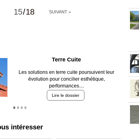
15
/
18
SUIVANT »
Parking et garages
Entre circulation, sécurisation des accès, durabilité
des revêtements et intégration…
Lire le dossier
ous intéresser