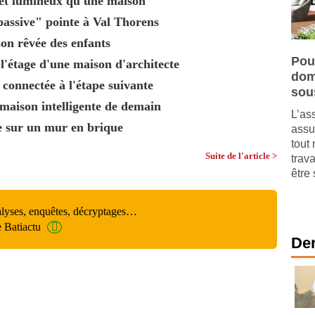
 et lumineux qu'une maison
passive" pointe à Val Thorens
son rêvée des enfants
Pou
'étage d'une maison d'architecte
dom
 connectée à l'étape suivante
sou
 maison intelligente de demain
L’as
e sur un mur en brique
assu
tout 
Suite de l'article >
trav
être 
alyses, enquêtes, décryptages…
e Batiactu
Der