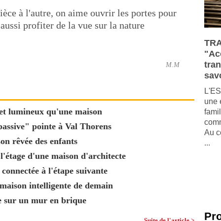
ièce à l'autre, on aime ouvrir les portes pour
aussi profiter de la vue sur la nature
TRA
"Ac
tra
M.M
savo
L'ES
une 
 et lumineux qu'une maison
fami
comm
passive" pointe à Val Thorens
Au c
son rêvée des enfants
...
'étage d'une maison d'architecte
 connectée à l'étape suivante
 maison intelligente de demain
e sur un mur en brique
Pr
Suite de l'article >