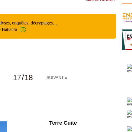
alyses, enquêtes, décryptages…
e Batiactu
17
/
18
SUIVANT »
Parking et garages