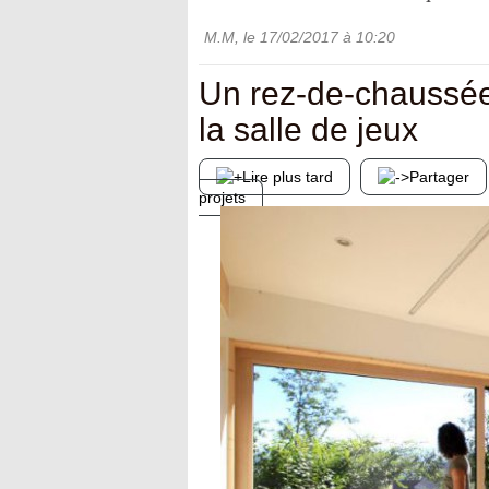
M.M
, le
17/02/2017
à 10:20
Un rez-de-chaussée
la salle de jeux
Lire plus tard
Partager
projets