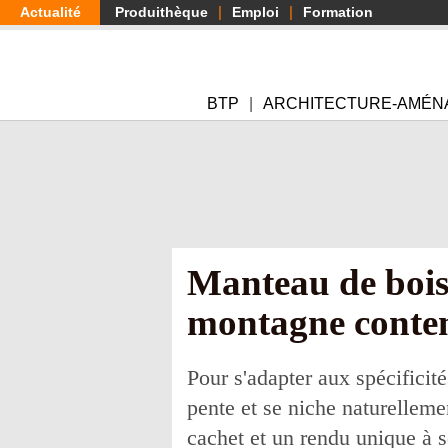
Aller
Actualité
Produithèque
Emploi
Formation
au
contenu
principal
BTP
ARCHITECTURE-AMÉN
Manteau de bois
montagne conte
Pour s'adapter aux spécificit
pente et se niche naturelleme
cachet et un rendu unique à so