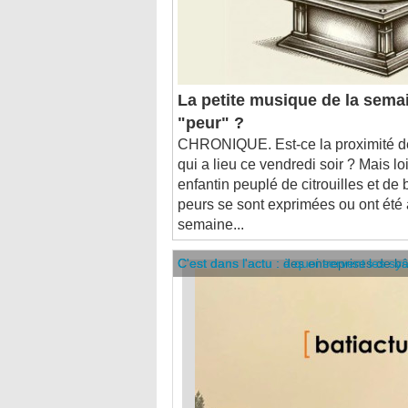
La petite musique de la semai
"peur" ?
CHRONIQUE. Est-ce la proximité de
qui a lieu ce vendredi soir ? Mais lo
enfantin peuplé de citrouilles et de
peurs se sont exprimées ou ont été a
semaine...
C'est dans l'actu : des entreprises de b
C'est dans l'actu : à quoi servent les sy