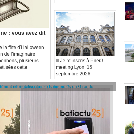
ne : vous avez dit
 la fête d'Halloween
in de l'imaginaire
 bonbons, plusieurs
Je m’inscris à EnerJ-
ttisées cette
meeting Lyon, 15
septembre 2026
âtiment se mobilisent sur les incendies en Gironde
stèmes intelligents dans le bâtiment ?