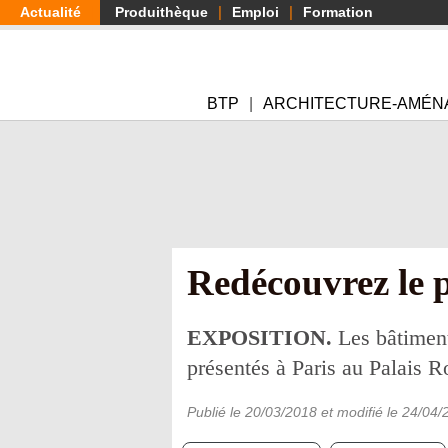
Aller
Actualité
Produithèque
Emploi
Formation
au
contenu
principal
BTP
ARCHITECTURE-AMÉN
Redécouvrez le 
EXPOSITION.
Les bâtiment
présentés à Paris au Palais R
Publié le
20/03/2018
et modifié le
24/04/