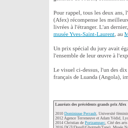
Pour rappel, tous les deux ans, l
(Afex) récompense les meilleure
livrées à l'étranger. L'an dernier
musée Yves-Saint-Laurent
, au
M
Un prix spécial du jury avait ég
l'ensemble de leur œuvre à l'exp
Le visuel ci-dessus, l'un des dix
français de Luanda (Angola), im
Lauréats des précédents grands prix Afex
2010
Dominique Perrault
, Université fémin
2012 Agence Terreneuve et Adam Yédid, Lycé
2014 Christian de
Portzamparc
, Cité des art
2016 DGT(Dorell/Ghotmeh/Tane), Musée Nati