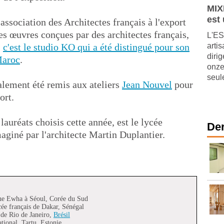
MIX
est
'association des Architectes français à l'export
s œuvres conçues par des architectes français,
L'ES
,
c'est le studio KO qui a été distingué pour son
arti
diri
aroc
.
onze
seul
alement été remis aux ateliers
Jean Nouvel
pour
ort.
 lauréats choisis cette année, est le lycée
Der
aginé par l'architecte Martin Duplantier.
ine Ewha à Séoul, Corée du Sud
e français de Dakar, Sénégal
s de Rio de Janeiro,
Brésil
onal, Tartu, Estonie