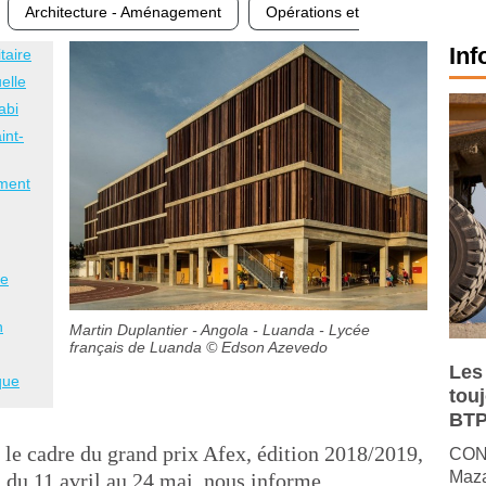
Architecture - Aménagement
Opérations et
Inf
taire
elle
abi
int-
ement
re
n
Martin Duplantier - Angola - Luanda - Lycée
français de Luanda
© Edson Azevedo
Les
que
tou
BTP
 le cadre du grand prix Afex, édition 2018/2019,
CONJ
Maza
l du 11 avril au 24 mai, nous informe