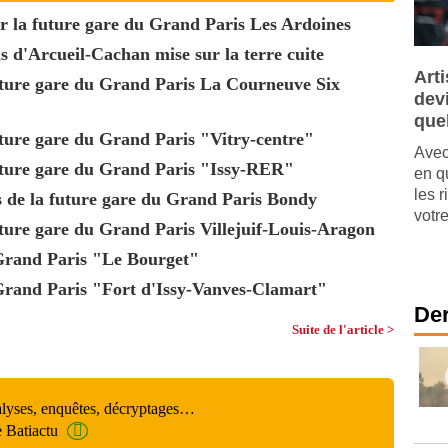
ur la future gare du Grand Paris Les Ardoines
 d'Arcueil-Cachan mise sur la terre cuite
Art
future gare du Grand Paris La Courneuve Six
dev
que
uture gare du Grand Paris "Vitry-centre"
Avec
future gare du Grand Paris "Issy-RER"
en q
les r
rs de la future gare du Grand Paris Bondy
votre
uture gare du Grand Paris Villejuif-Louis-Aragon
 Grand Paris "Le Bourget"
Grand Paris "Fort d'Issy-Vanves-Clamart"
Der
Suite de l'article >
alyses, enquêtes, décryptages…
e Batiactu