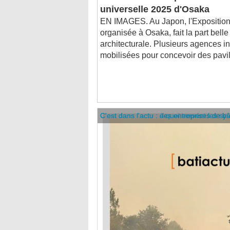
EN IMAGES. Au Japon, l'Exposition
organisée à Osaka, fait la part belle
architecturale. Plusieurs agences in
mobilisées pour concevoir des pavil
C'est dans l'actu : des entreprises de b
C'est dans l'actu : à quoi servent les sy