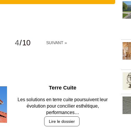
4
/
10
SUIVANT »
Parking et garages
Entre circulation, sécurisation des accès, durabilité
des revêtements et intégration…
Lire le dossier