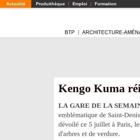
Aller
Actualité
Produithèque
Emploi
Formation
au
contenu
principal
BTP
ARCHITECTURE-AMÉN
Kengo Kuma réin
LA GARE DE LA SEMAI
emblématique de Saint-Denis
dévoilé ce 5 juillet à Paris, 
d'arbres et de verdure.