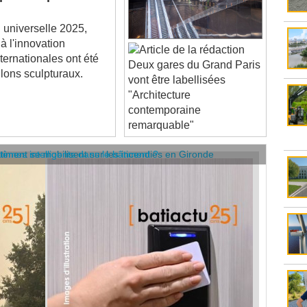
 universelle 2025,
 à l'innovation
ternationales ont été
Deux gares du Grand Paris
lons sculpturaux.
vont être labellisées
"Architecture
contemporaine
remarquable"
âtiment se mobilisent sur les incendies en Gironde
stèmes intelligents dans le bâtiment ?